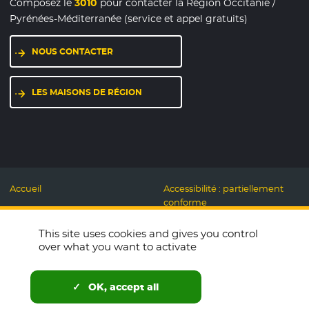
Composez le
3010
pour contacter la Région Occitanie /
Pyrénées-Méditerranée (service et appel gratuits)
NOUS CONTACTER
LES MAISONS DE RÉGION
Accueil
Accessibilité : partiellement
conforme
Mentions légales
Label Numérique
This site uses cookies and gives you control
Données personnelles et
Responsable
over what you want to activate
Cookies
Accueillons ensemble
Espace presse
Labo des usages Web
OK, accept all
Télécharger le logo
Plan du site