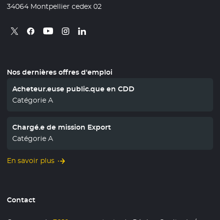
34064 Montpellier cedex 02
Retrouvez nous sur X
- Nouvelle fenêtre
Retrouvez nous sur Facebook
- Nouvelle fenêtre
Retrouvez nous sur Instagram
- Nouvelle fenêtre
Retrouvez nous sur Linkedin
- Nouvelle fenêtre
Retrouvez nous sur Youtube
- Nouvelle fenêtre
Nos dernières offres d'emploi
Acheteur.euse public.que en CDD
Catégorie A
Chargé.e de mission Export
Catégorie A
En savoir plus
Contact