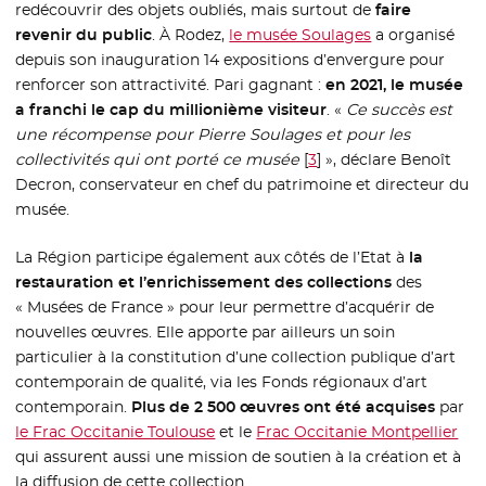
redécouvrir des objets oubliés, mais surtout de
faire
revenir du public
. À Rodez,
le musée Soulages
- Nouvelle fenê
a organisé
depuis son inauguration 14 expositions d’envergure pour
renforcer son attractivité. Pari gagnant :
en 2021, le musée
a franchi le cap du millionième visiteur
. «
Ce succès est
une récompense pour Pierre Soulages et pour les
collectivités qui ont porté ce musée
[
3
]
», déclare Benoît
Decron, conservateur en chef du patrimoine et directeur du
musée.
La Région participe également aux côtés de l’Etat à
la
restauration et l’enrichissement des collections
des
« Musées de France » pour leur permettre d’acquérir de
nouvelles œuvres. Elle apporte par ailleurs un soin
particulier à la constitution d’une collection publique d’art
contemporain de qualité, via les Fonds régionaux d’art
contemporain.
Plus de 2 500 œuvres ont été acquises
par
le Frac Occitanie Toulouse
- Nouvelle fenêtre
et le
Frac Occitanie Montpellier
- N
qui assurent aussi une mission de soutien à la création et à
la diffusion de cette collection.