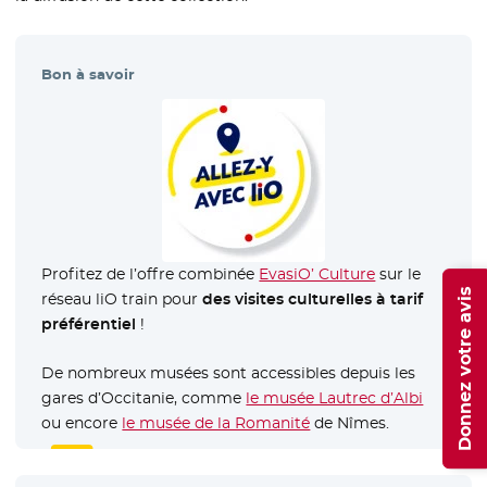
Bon à savoir
Profitez de l’offre combinée
EvasiO’ Culture
- Nouvelle fen
sur le
Donnez votre avis
réseau liO train pour
des visites culturelles à tarif
préférentiel
!
De nombreux musées sont accessibles depuis les
gares d’Occitanie, comme
le musée Lautrec d’Albi
- Nouvel
ou encore
le musée de la Romanité
- Nouvelle fenêtre
de Nîmes.