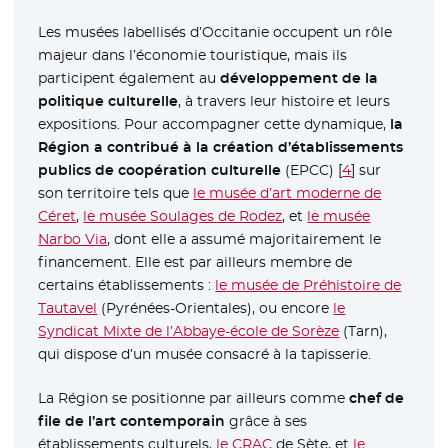
Les musées labellisés d’Occitanie occupent un rôle
majeur dans l’économie touristique, mais ils
participent également au
développement de la
politique culturelle
, à travers leur histoire et leurs
expositions. Pour accompagner cette dynamique,
la
Région a contribué à la création d’établissements
publics de coopération culturelle
(EPCC)
[
4
]
sur
son territoire tels que
le musée d’art moderne de
Céret
- Nouvelle fenêtre
,
le musée Soulages de Rodez
- Nouvelle fenêtre
, et
le musée
Narbo Via
- Nouvelle fenêtre
, dont elle a assumé majoritairement le
financement. Elle est par ailleurs membre de
certains établissements :
le musée de Préhistoire de
Tautavel
- Nouvelle fenêtre
(Pyrénées-Orientales), ou encore
le
Syndicat Mixte de l’Abbaye-école de Sorèze
- Nouvelle fenê
(Tarn),
qui dispose d’un musée consacré à la tapisserie.
La Région se positionne par ailleurs comme
chef de
file de l’art contemporain
grâce à ses
établissements culturels,
le CRAC
- Nouvelle fenêtre
de Sète, et
le