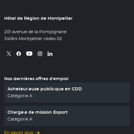
Hôtel de Région de Montpellier
201 avenue de la Pompignane
34064 Montpellier cedex 02
Retrouvez nous sur X
- Nouvelle fenêtre
Retrouvez nous sur Facebook
- Nouvelle fenêtre
Retrouvez nous sur Instagram
- Nouvelle fenêtre
Retrouvez nous sur Linkedin
- Nouvelle fenêtre
Retrouvez nous sur Youtube
- Nouvelle fenêtre
Nos dernières offres d'emploi
Acheteur.euse public.que en CDD
Catégorie A
Chargé.e de mission Export
Catégorie A
En savoir plus