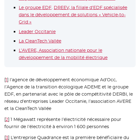
Le groupe EDF
- Nouvelle fenêtre
.
DREEV, la filiale d’EDF spécialisée
dans le développement de solutions « Vehicle-to-
Grid »
- Nouvelle fenêtre
Leader Occitanie
- Nouvelle fenêtre
La CleanTech Vallée
- Nouvelle fenêtre
L’AVERE, Association nationale pour le
développement de la mobilité électrique
- Nouvelle fenê
[
1
]
l’agence de développement économique Ad’Occ,
l’Agence de la transition écologique ADEME et le groupe
EDF, en partenariat avec le pôle de compétitivité DERBI, le
réseau d’entreprises Leader Occitanie, l’association AVERE
et la CleanTech Vallée
[
2
]
1 Mégawatt représente l’électricité nécessaire pour
fournir de l’électricité à environ 1 600 personnes
[
3
]
L’entreprise Quadrance est la première bénéficiaire du