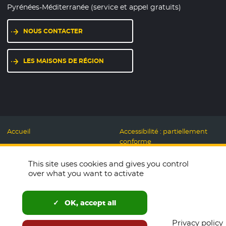
Pyrénées-Méditerranée (service et appel gratuits)
NOUS CONTACTER
LES MAISONS DE RÉGION
Accueil
Accessibilité : partiellement
conforme
Mentions légales
Label Numérique
This site uses cookies and gives you control
Données personnelles et
Responsable
over what you want to activate
Cookies
Accueillons ensemble
Espace presse
Labo des usages Web
OK, accept all
Télécharger le logo
Plan du site
Privacy policy
English