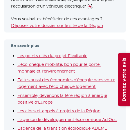
l’acquisition d’un véhicule électrique*
[
4
]
.
Vous souhaitez bénéficier de ces avantages ?
Déposez votre dossier sur le site de la Région
- Nouvelle fe
En savoir plus
Les points clés du projet Flexitanie
- Nouvelle fenêtre
Donnez votre avis
L’éco-chèque mobilité, bon pour le porte-
monnaie et l’environnement
Faites aussi des économies d’énergie dans votre
logement avec l’éco-chèque logement
Ensemble, devenons la 1ère région à énergie
positive d’Europe
Les aides et appels à projets de la Région
L’agence de développement économique Ad’Occ
- Nouv
L’agence de la transition écologique ADEME
- Nouvelle 