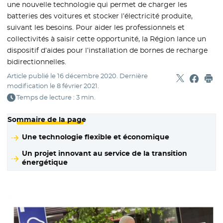
une nouvelle technologie qui permet de charger les
batteries des voitures et stocker l’électricité produite,
suivant les besoins. Pour aider les professionnels et
collectivités à saisir cette opportunité, la Région lance un
dispositif d’aides pour l’installation de bornes de recharge
bidirectionnelles.
Article publié le
16 décembre 2020
. Dernière
Partager sur
- Nouvelle f
Partage
- Nouvel
Imp
modification le
8 février 2021
.
Temps de lecture : 3 min.
Sommaire de la page
Une technologie flexible et économique
Un projet innovant au service de la transition
énergétique