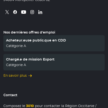
Retrouvez nous sur X
- Nouvelle fenêtre
Retrouvez nous sur Facebook
- Nouvelle fenêtre
Retrouvez nous sur Instagram
- Nouvelle fenêtre
Retrouvez nous sur Linkedin
- Nouvelle fenêtre
Retrouvez nous sur Youtube
- Nouvelle fenêtre
Nos dernières offres d'emploi
Acheteur.euse public.que en CDD
Catégorie A
Chargé.e de mission Export
Catégorie A
En savoir plus
Contact
Composez le
3010
pour contacter la Région Occitanie /