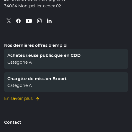
34064 Montpellier cedex 02
Retrouvez nous sur X
- Nouvelle fenêtre
Retrouvez nous sur Facebook
- Nouvelle fenêtre
Retrouvez nous sur Instagram
- Nouvelle fenêtre
Retrouvez nous sur Linkedin
- Nouvelle fenêtre
Retrouvez nous sur Youtube
- Nouvelle fenêtre
Nos dernières offres d'emploi
Acheteur.euse public.que en CDD
Catégorie A
Chargé.e de mission Export
Catégorie A
En savoir plus
Contact