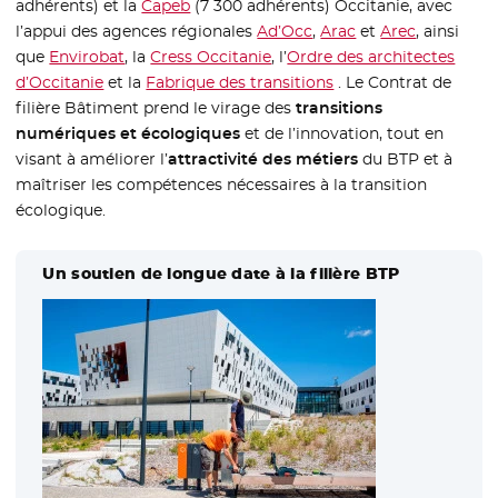
adhérents) et la
Capeb
- Nouvelle fenêtre
(7 300 adhérents) Occitanie, avec
l’appui des agences régionales
Ad’Occ
- Nouvelle fenêtre
,
Arac
- Nouvelle fenêtre
et
Arec
- Nouvelle
, ainsi
que
Envirobat
- Nouvelle fenêtre
, la
Cress Occitanie
- Nouvelle fenêtre
, l’
Ordre des architectes
d’Occitanie
- Nouvelle fenêtre
et la
Fabrique des transitions
- Nouvelle fenêtre
. Le Contrat de
filière Bâtiment prend le virage des
transitions
numériques et écologiques
et de l’innovation, tout en
visant à améliorer l’
attractivité des métiers
du BTP et à
maîtriser les compétences nécessaires à la transition
écologique.
Un soutien de longue date à la filière BTP