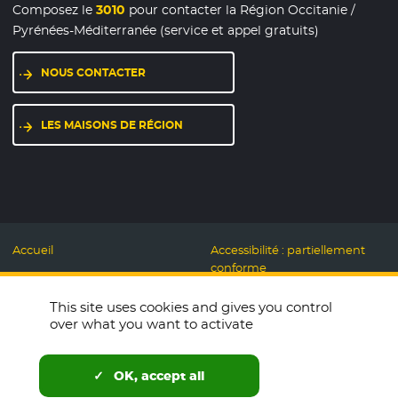
Composez le
3010
pour contacter la Région Occitanie /
Pyrénées-Méditerranée (service et appel gratuits)
NOUS CONTACTER
LES MAISONS DE RÉGION
Accueil
Accessibilité : partiellement
conforme
Mentions légales
Label Numérique
This site uses cookies and gives you control
Données personnelles et
Responsable
over what you want to activate
Cookies
Accueillons ensemble
Espace presse
Labo des usages Web
OK, accept all
Télécharger le logo