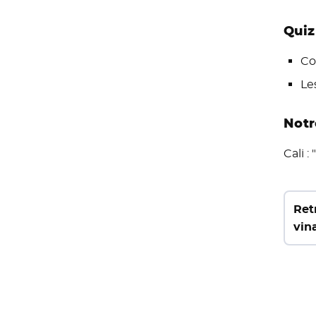
Quiz 
Co
Le
Notr
Cali :
Ret
vin