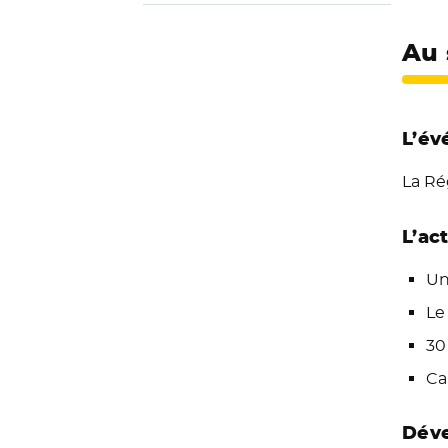
Au 
L’év
La Ré
L’act
Un
Le
30
Ca
Déve