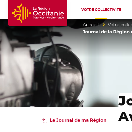
VOTRE COLLECTIVITÉ
Accueil Région Occitanie / Pyrénées-Mé
Accueil
Votre collec
Journal de la Région n
J
A
Le Journal
de ma Région