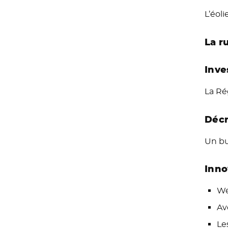
L’éol
La r
Inve
La Ré
Décr
Un bu
Inno
We
Av
Le