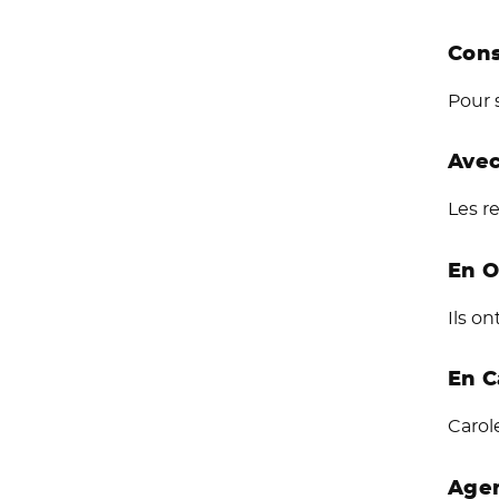
Cons
Pour s
Avec
Les re
En O
Ils o
En C
Carol
Agen