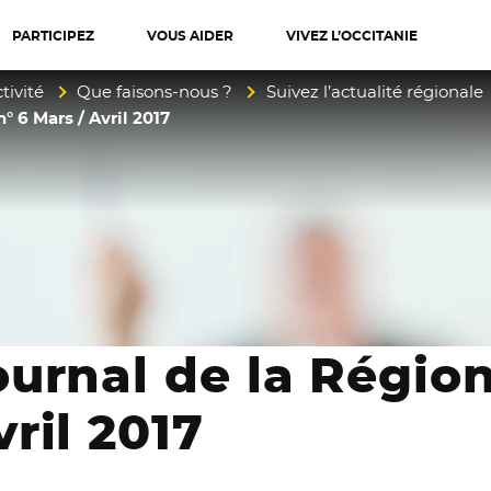
PARTICIPEZ
VOUS AIDER
VIVEZ L’OCCITANIE
diterranée
tivité
Que faisons-nous ?
Suivez l’actualité régionale
° 6 Mars / Avril 2017
ournal de la Région
vril 2017