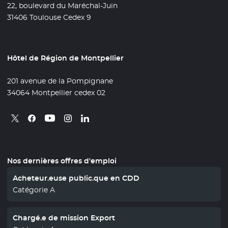
22, boulevard du Maréchal-Juin
31406 Toulouse Cedex 9
Hôtel de Région de Montpellier
201 avenue de la Pompignane
34064 Montpellier cedex 02
Retrouvez nous sur X
- Nouvelle fenêtre
Retrouvez nous sur Facebook
- Nouvelle fenêtre
Retrouvez nous sur Instagram
- Nouvelle fenêtre
Retrouvez nous sur Linkedin
- Nouvelle fenêtre
Retrouvez nous sur Youtube
- Nouvelle fenêtre
Nos dernières offres d'emploi
Acheteur.euse public.que en CDD
Catégorie A
Chargé.e de mission Export