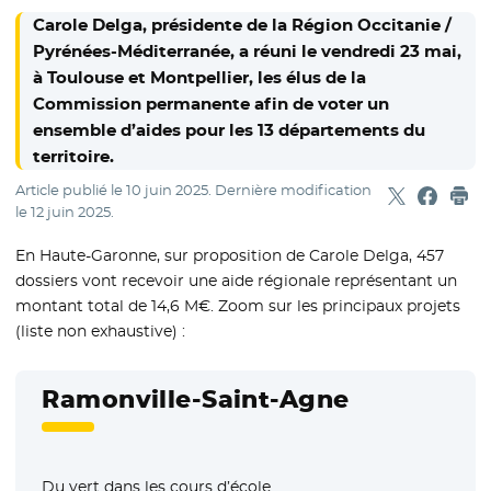
Carole Delga, présidente de la Région Occitanie /
Pyrénées-Méditerranée, a réuni le vendredi 23 mai,
à Toulouse et Montpellier, les élus de la
Commission permanente afin de voter un
ensemble d’aides pour les 13 départements du
territoire.
Article publié le
10 juin 2025
. Dernière modification
Partager sur
- Nouvelle f
Partage
- Nouvel
Imp
le
12 juin 2025
.
En Haute-Garonne, sur proposition de Carole Delga, 457
dossiers vont recevoir une aide régionale représentant un
montant total de 14,6 M€. Zoom sur les principaux projets
(liste non exhaustive) :
Ramonville-Saint-Agne
Du vert dans les cours d’école