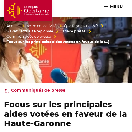
MENU
Accueil Région Occitanie / Pyrénées-Méditerranée
Accueil
Votre collectivité
Que faisons-nous ?
Suivez l’actualité régionale
Espace presse
Communiqués de presse
Focus sur les principales aides votées en faveur de la (…)
Communiqués de presse
Focus sur les principales
aides votées en faveur de la
Haute-Garonne