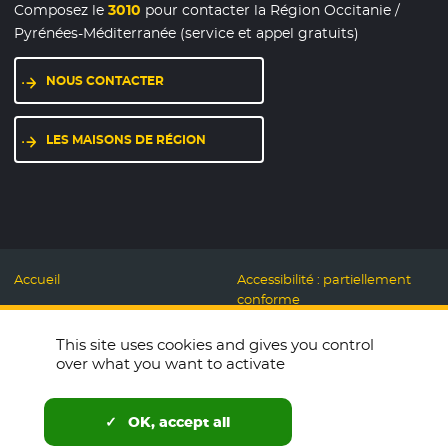
Composez le
3010
pour contacter la Région Occitanie /
Pyrénées-Méditerranée (service et appel gratuits)
NOUS CONTACTER
LES MAISONS DE RÉGION
Accueil
Accessibilité : partiellement
conforme
Mentions légales
Label Numérique
This site uses cookies and gives you control
Données personnelles et
Responsable
over what you want to activate
Cookies
Accueillons ensemble
Espace presse
Labo des usages Web
OK, accept all
Télécharger le logo