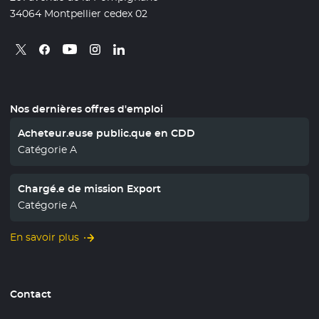
34064 Montpellier cedex 02
Retrouvez nous sur X
- Nouvelle fenêtre
Retrouvez nous sur Facebook
- Nouvelle fenêtre
Retrouvez nous sur Instagram
- Nouvelle fenêtre
Retrouvez nous sur Linkedin
- Nouvelle fenêtre
Retrouvez nous sur Youtube
- Nouvelle fenêtre
Nos dernières offres d'emploi
Acheteur.euse public.que en CDD
Catégorie A
Chargé.e de mission Export
Catégorie A
En savoir plus
Contact