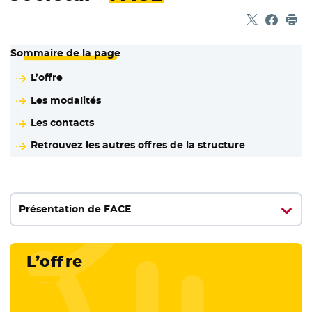
Partager sur
- Nouvelle f
Partage
- Nouvel
Imp
Sommaire de la page
L’offre
Les modalités
Les contacts
Retrouvez les autres offres de la structure
Présentation de FACE
L’offre