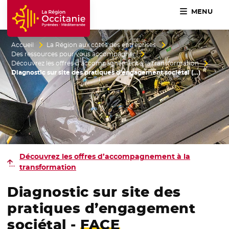
MENU
Accueil Région Occitanie / Pyrénées-Méditerranée
Accueil
La Région aux côtés des entreprises
Des ressources pour vous accompagner
Découvrez les offres d’accompagnement à la transformation
Diagnostic sur site des pratiques d’engagement sociétal (…)
Découvrez les offres d’accompagnement à la
transformation
Diagnostic sur site des
pratiques d’engagement
sociétal -
FACE