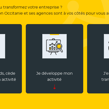
u transformez votre entreprise ?
on Occitanie et ses agences sont à vos côtés pour vous ai
ds, cède
Je développe mon
J’
 activité
activité
tra