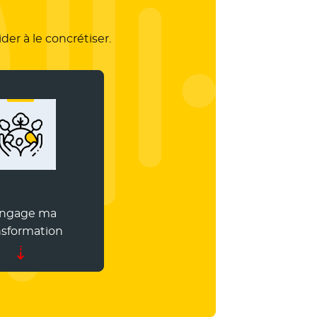
der à le concrétiser.
engage ma
nsformation