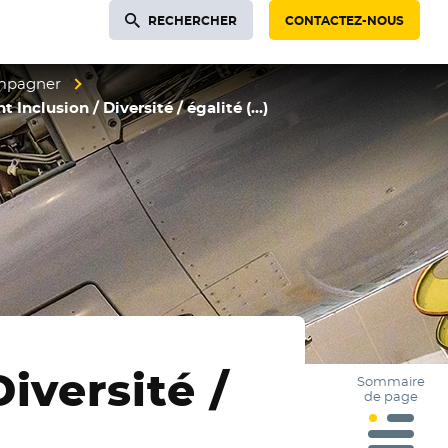
RECHERCHER
CONTACTEZ-NOUS
ompagner
nclusion / Diversité / égalité (…)
versité /
Sommaire
de page