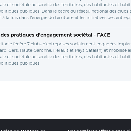
ale et sociétale au service des territoires, des habitantes et habi
litiques publiques. Dans le cadre du réseau national des clubs a
t à la fois dans l’énergie du territoire et les initiatives des entrepr
e des pratiques d’engagement sociétal -
FACE
itanie fédère 7 clubs d’entreprises socialement engagées impla
rd, Gers, Haute-Garonne, Hérault et Pays Catalan) et mobilise ai
ale et sociétale au service des territoires, des habitantes et habi
litiques publiques.