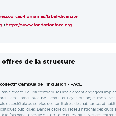
g/ressources-humaines/label-diversite
- Nouvelle fenêtre
g
- Nouvelle fenêtre
->
https://www.fondationface.org
- Nouvelle fenêtre
uvelle fenêtre
 offres de la structure
llectif Campus de l’inclusion -
FACE
itanie fédère 7 clubs d’entreprises socialement engagées impla
rd, Gers, Grand Toulouse, Hérault et Pays Catalan) et mobilise a
ale et sociétale au service des territoires, des habitantes et habi
litiques publiques. Dans le cadre du réseau national des clubs a
t à la fois dans l’énergie du territoire et les initiatives des entrepr