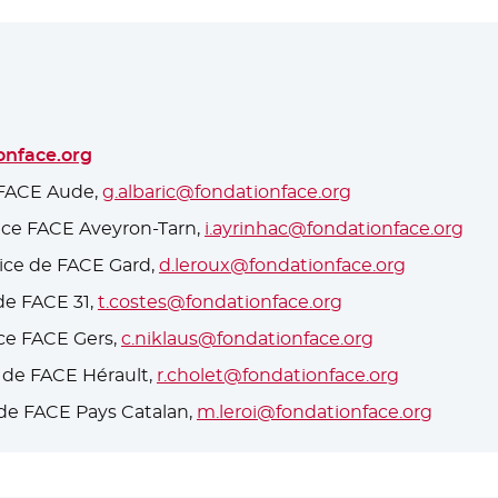
onface.org
e FACE Aude,
g.albaric@fondationface.org
rice FACE Aveyron-Tarn,
i.ayrinhac@fondationface.org
trice de FACE Gard,
d.leroux@fondationface.org
 de FACE 31,
t.costes@fondationface.org
ice FACE Gers,
c.niklaus@fondationface.org
r de FACE Hérault,
r.cholet@fondationface.org
e de FACE Pays Catalan,
m.leroi@fondationface.org