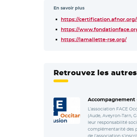
En savoir plus
https://certification.afnor.or
https://www.fondationface.or
https://lamallette-rse.org/
- No
Retrouvez les autres
Accompagnement co
L’association FACE Occ
(Aude, Aveyron-Tarn, Ga
leur responsabilité soci
complémentarité des po
de l’association s’inscri