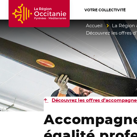
VOTRE COLLECTIVITÉ
Accueil Région Occitanie / Pyrénées-Mé
Accueil
La Région 
Découvrez les offres 
Découvrez les offres d’accompagne
Accompagnem
égalité prof