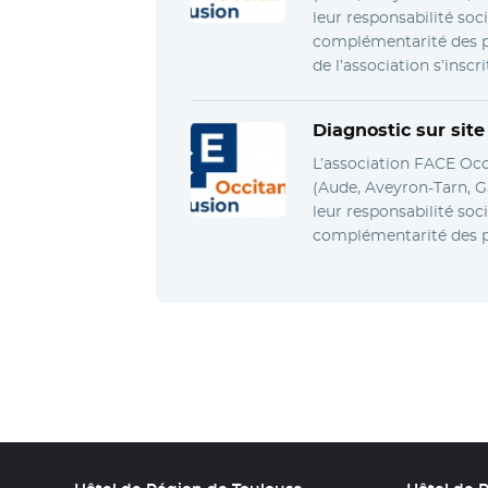
leur responsabilité soci
complémentarité des po
de l’association s’inscri
Diagnostic sur sit
L’association FACE Occ
(Aude, Aveyron-Tarn, Ga
leur responsabilité soci
complémentarité des po