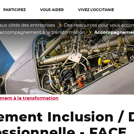
PARTICIPEZ
VOUS AIDER
VIVEZ L’OCCITANIE
diterranée
aux côtés des entreprises
Des ressources pour vous acc
d’accompagnement à la transformation
Accompagnement I
ment à la transformation
ent Inclusion / Di
essionnelle -
FACE