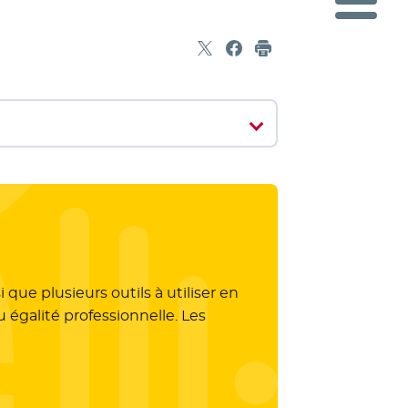
Partager sur X
- Nouvelle fenêtre
Partager sur Facebook
- Nouvelle fenêtre
Imprimer
ue plusieurs outils à utiliser en
 égalité professionnelle. Les