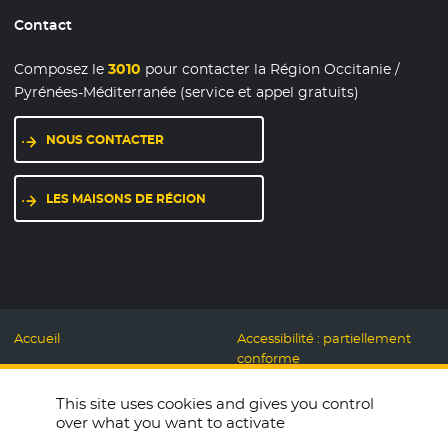
Contact
Composez le
3010
pour contacter la Région Occitanie /
Pyrénées-Méditerranée (service et appel gratuits)
NOUS CONTACTER
LES MAISONS DE RÉGION
Accueil
Accessibilité : partiellement
conforme
Mentions légales
Label Numérique
This site uses cookies and gives you control
Données personnelles et
Responsable
over what you want to activate
Cookies
Accueillons ensemble