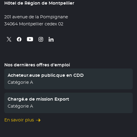
Hôtel de Région de Montpellier
201 avenue de la Pompignane
34064 Montpellier cedex 02
Retrouvez nous sur X
- Nouvelle fenêtre
Retrouvez nous sur Facebook
- Nouvelle fenêtre
Retrouvez nous sur Instagram
- Nouvelle fenêtre
Retrouvez nous sur Linkedin
- Nouvelle fenêtre
Retrouvez nous sur Youtube
- Nouvelle fenêtre
Nos dernières offres d'emploi
Acheteur.euse public.que en CDD
Catégorie A
Chargé.e de mission Export
Catégorie A
En savoir plus