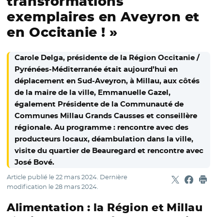
transformations
exemplaires en Aveyron et
en Occitanie ! »
Carole Delga, présidente de la Région Occitanie /
Pyrénées-Méditerranée était aujourd’hui en
déplacement en Sud-Aveyron, à Millau, aux côtés
de la maire de la ville, Emmanuelle Gazel,
également Présidente de la Communauté de
Communes Millau Grands Causses et conseillère
régionale. Au programme : rencontre avec des
producteurs locaux, déambulation dans la ville,
visite du quartier de Beauregard et rencontre avec
José Bové.
Article publié le
22 mars 2024
. Dernière
Partager sur
- Nouvelle f
Partage
- Nouvel
Imp
modification le
28 mars 2024
.
Alimentation : la Région et Millau