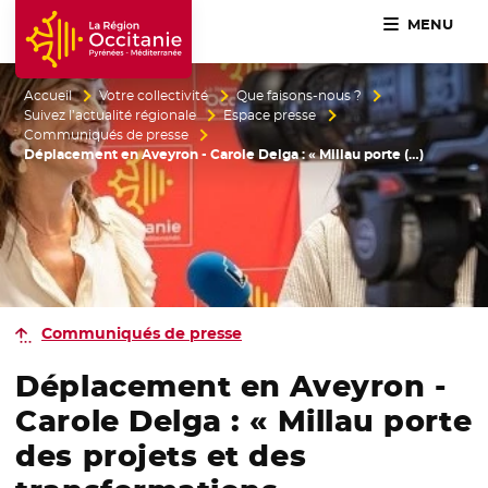
MENU
Accueil Région Occitanie / Pyrénées-Méditerranée
Accueil
Votre collectivité
Que faisons-nous ?
Suivez l’actualité régionale
Espace presse
Communiqués de presse
Déplacement en Aveyron - Carole Delga : « Millau porte (…)
Communiqués de presse
Déplacement en Aveyron -
Carole Delga : « Millau porte
des projets et des