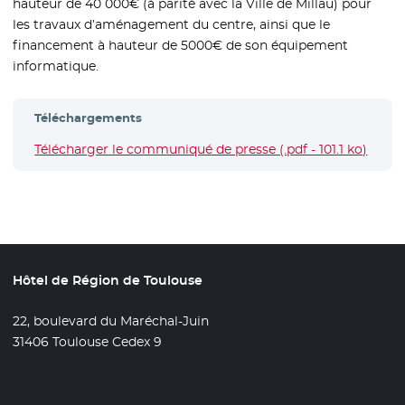
hauteur de 40 000€ (à parité avec la Ville de Millau) pour
les travaux d’aménagement du centre, ainsi que le
financement à hauteur de 5000€ de son équipement
informatique.
Téléchargements
Télécharger le communiqué de presse (.pdf - 101.1 ko)
- Nouv
Hôtel de Région de Toulouse
22, boulevard du Maréchal-Juin
31406 Toulouse Cedex 9