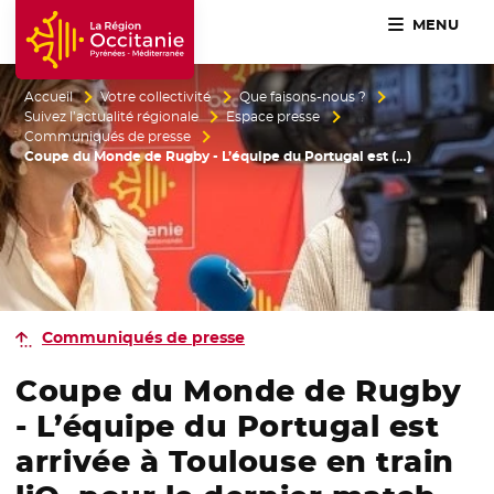
MENU
Accueil Région Occitanie / Pyrénées-Méditerranée
Accueil
Votre collectivité
Que faisons-nous ?
Suivez l’actualité régionale
Espace presse
Communiqués de presse
Coupe du Monde de Rugby - L’équipe du Portugal est (…)
Communiqués de presse
Coupe du Monde de Rugby
- L’équipe du Portugal est
arrivée à Toulouse en train