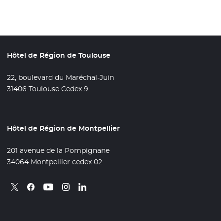
Hôtel de Région de Toulouse
22, boulevard du Maréchal-Juin
31406 Toulouse Cedex 9
Hôtel de Région de Montpellier
201 avenue de la Pompignane
34064 Montpellier cedex 02
Retrouvez nous sur X
- Nouvelle fenêtre
Retrouvez nous sur Facebook
- Nouvelle fenêtre
Retrouvez nous sur Instagram
- Nouvelle fenêtre
Retrouvez nous sur Linkedin
- Nouvelle fenêtre
Retrouvez nous sur Youtube
- Nouvelle fenêtre