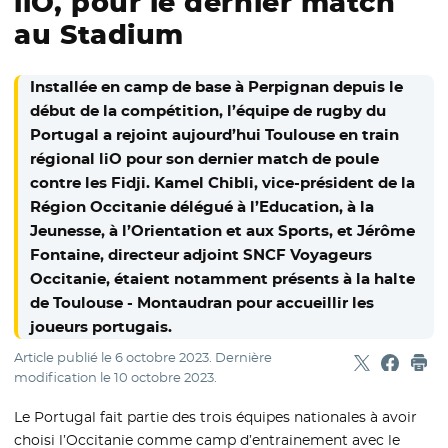
liO, pour le dernier match
au Stadium
Installée en camp de base à Perpignan depuis le
début de la compétition, l’équipe de rugby du
Portugal a rejoint aujourd’hui Toulouse en train
régional liO pour son dernier match de poule
contre les Fidji. Kamel Chibli, vice-président de la
Région Occitanie délégué à l’Education, à la
Jeunesse, à l’Orientation et aux Sports, et Jérôme
Fontaine, directeur adjoint SNCF Voyageurs
Occitanie, étaient notamment présents à la halte
de Toulouse - Montaudran pour accueillir les
joueurs portugais.
Article publié le
6 octobre 2023
. Dernière
Partager sur
- Nouvelle f
Partage
- Nouvel
Imp
modification le
10 octobre 2023
.
Le Portugal fait partie des trois équipes nationales à avoir
choisi l’Occitanie comme camp d’entrainement avec le