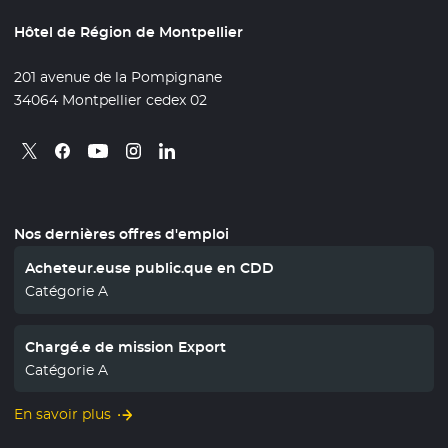
Hôtel de Région de Montpellier
201 avenue de la Pompignane
34064 Montpellier cedex 02
Retrouvez nous sur X
- Nouvelle fenêtre
Retrouvez nous sur Facebook
- Nouvelle fenêtre
Retrouvez nous sur Instagram
- Nouvelle fenêtre
Retrouvez nous sur Linkedin
- Nouvelle fenêtre
Retrouvez nous sur Youtube
- Nouvelle fenêtre
Nos dernières offres d'emploi
Acheteur.euse public.que en CDD
Catégorie A
Chargé.e de mission Export
Catégorie A
En savoir plus