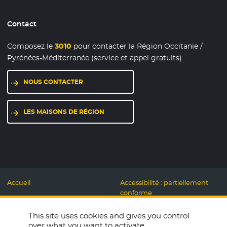
Contact
Composez le
3010
pour contacter la Région Occitanie /
Pyrénées-Méditerranée (service et appel gratuits)
NOUS CONTACTER
LES MAISONS DE RÉGION
Accueil
Accessibilité : partiellement
conforme
Mentions légales
Label Numérique
This site uses cookies and gives you control
Données personnelles et
Responsable
over what you want to activate
Cookies