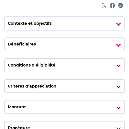
Partager sur
- Nouvelle f
Partage
- Nouvel
Imp
Contexte et objectifs
Bénéficiaires
Conditions d’éligibilité
Critères d’appréciation
Montant
Procédure