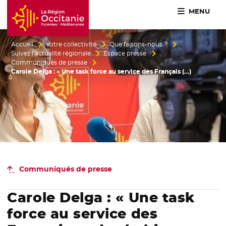
MENU
Accueil Région Occitanie / Pyrénées-Méditerranée
Accueil
Votre collectivité
Que faisons-nous ?
Suivez l’actualité régionale
Espace presse
Communiqués de presse
Carole Delga : « Une task force au service des Français (…)
Communiqués de presse
Carole Delga : « Une task
force au service des