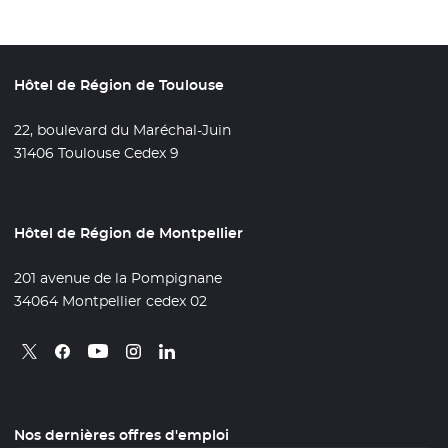
Hôtel de Région de Toulouse
22, boulevard du Maréchal-Juin
31406 Toulouse Cedex 9
Hôtel de Région de Montpellier
201 avenue de la Pompignane
34064 Montpellier cedex 02
Retrouvez nous sur X
- Nouvelle fenêtre
Retrouvez nous sur Facebook
- Nouvelle fenêtre
Retrouvez nous sur Instagram
- Nouvelle fenêtre
Retrouvez nous sur Linkedin
- Nouvelle fenêtre
Retrouvez nous sur Youtube
- Nouvelle fenêtre
Nos dernières offres d'emploi