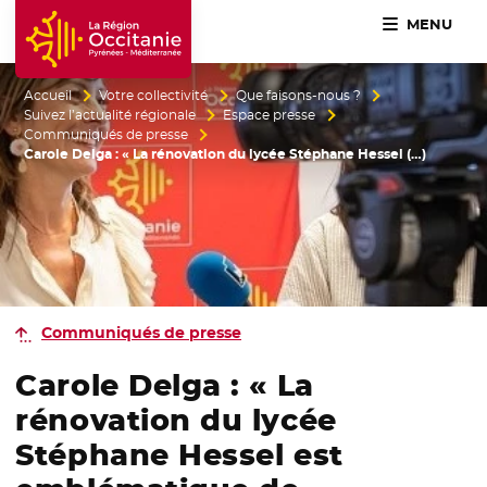
MENU
Accueil Région Occitanie / Pyrénées-Méditerranée
Accueil
Votre collectivité
Que faisons-nous ?
Suivez l’actualité régionale
Espace presse
Communiqués de presse
Carole Delga : « La rénovation du lycée Stéphane Hessel (…)
Communiqués de presse
Carole Delga : « La
rénovation du lycée
Stéphane Hessel est