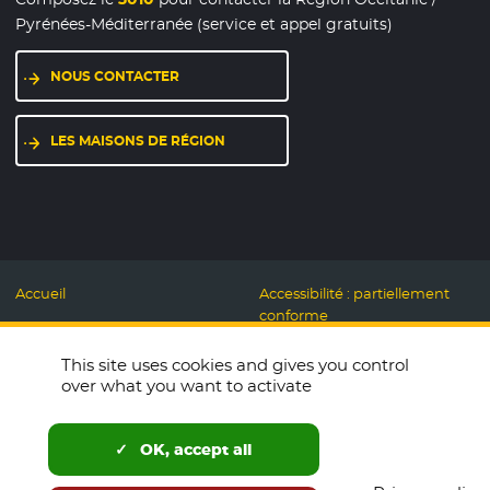
Pyrénées-Méditerranée (service et appel gratuits)
NOUS CONTACTER
LES MAISONS DE RÉGION
Accueil
Accessibilité : partiellement
conforme
Mentions légales
Label Numérique
This site uses cookies and gives you control
Données personnelles et
Responsable
over what you want to activate
Cookies
Accueillons ensemble
Espace presse
Labo des usages Web
OK, accept all
Télécharger le logo
Plan du site