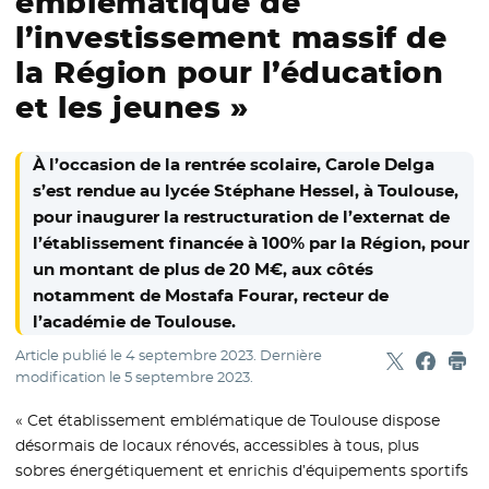
emblématique de
l’investissement massif de
la Région pour l’éducation
et les jeunes »
À l’occasion de la rentrée scolaire, Carole Delga
s’est rendue au lycée Stéphane Hessel, à Toulouse,
pour inaugurer la restructuration de l’externat de
l’établissement financée à 100% par la Région, pour
un montant de plus de 20 M€, aux côtés
notamment de Mostafa Fourar, recteur de
l’académie de Toulouse.
Article publié le
4 septembre 2023
. Dernière
Partager sur
- Nouvelle f
Partage
- Nouvel
Imp
modification le
5 septembre 2023
.
« Cet établissement emblématique de Toulouse dispose
désormais de locaux rénovés, accessibles à tous, plus
sobres énergétiquement et enrichis d’équipements sportifs