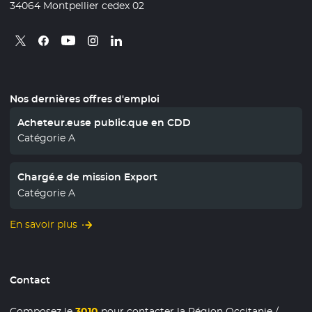
34064 Montpellier cedex 02
Retrouvez nous sur X
- Nouvelle fenêtre
Retrouvez nous sur Facebook
- Nouvelle fenêtre
Retrouvez nous sur Instagram
- Nouvelle fenêtre
Retrouvez nous sur Linkedin
- Nouvelle fenêtre
Retrouvez nous sur Youtube
- Nouvelle fenêtre
Nos dernières offres d'emploi
Acheteur.euse public.que en CDD
Catégorie A
Chargé.e de mission Export
Catégorie A
En savoir plus
Contact
Composez le
3010
pour contacter la Région Occitanie /