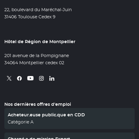
22, boulevard du Maréchal-Juin
31406 Toulouse Cedex 9
Hôtel de Région de Montpellier
201 avenue de la Pompignane
34064 Montpellier cedex 02
Retrouvez nous sur X
- Nouvelle fenêtre
Retrouvez nous sur Facebook
- Nouvelle fenêtre
Retrouvez nous sur Instagram
- Nouvelle fenêtre
Retrouvez nous sur Linkedin
- Nouvelle fenêtre
Retrouvez nous sur Youtube
- Nouvelle fenêtre
Nos dernières offres d'emploi
Acheteur.euse public.que en CDD
Catégorie A