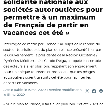
solidarité nationale aux
sociétés autoroutières pour
permettre à un maximum
de Français de partir en
vacances cet été »
Interrogée ce matin par France 2 au sujet de la reprise du
secteur touristique et du plan de relance présenté hier par
le Gouvernement, la présidente de la Région Occitanie /
Pyrénées-Méditerranée, Carole Delga, a appelé l’ensemble
des acteurs à aller plus loin, rappelant son engagement
pour un chèque tourisme et proposant que les péages
autoroutiers soient gratuits cet été pour faciliter les
départs en vacances.
Article publié le
15 mai 2020
. Dernière modification
Partager sur
- Nouvelle f
Partage
- Nouvel
Imp
le
15 mai 2020
.
« Sur le plan tourisme, il faut aller plus loin. Cet été 2020, ce