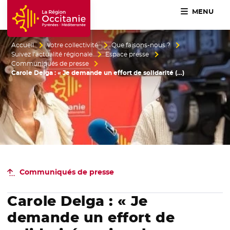
MENU
Accueil Région Occitanie / Pyrénées-Méditerranée
Accueil
Votre collectivité
Que faisons-nous ?
Suivez l’actualité régionale
Espace presse
Communiqués de presse
Carole Delga : « Je demande un effort de solidarité (…)
Communiqués de presse
Carole Delga : « Je
demande un effort de