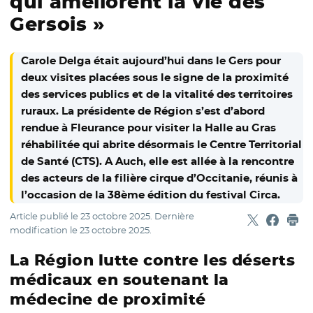
qui améliorent la vie des
Gersois »
Carole Delga était aujourd’hui dans le Gers pour
deux visites placées sous le signe de la proximité
des services publics et de la vitalité des territoires
ruraux. La présidente de Région s’est d’abord
rendue à Fleurance pour visiter la Halle au Gras
réhabilitée qui abrite désormais le Centre Territorial
de Santé (CTS). A Auch, elle est allée à la rencontre
des acteurs de la filière cirque d’Occitanie, réunis à
l’occasion de la 38ème édition du festival Circa.
Article publié le
23 octobre 2025
. Dernière
Partager sur
- Nouvelle f
Partage
- Nouvel
Imp
modification le
23 octobre 2025
.
La Région lutte contre les déserts
médicaux en soutenant la
médecine de proximité