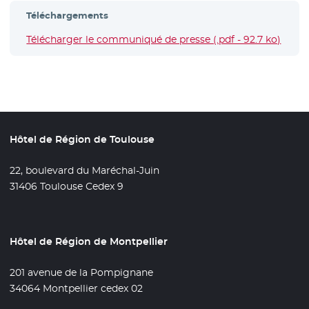
Téléchargements
Télécharger le communiqué de presse (.pdf - 92.7 ko)
- Nou
Hôtel de Région de Toulouse
22, boulevard du Maréchal-Juin
31406 Toulouse Cedex 9
Hôtel de Région de Montpellier
201 avenue de la Pompignane
34064 Montpellier cedex 02