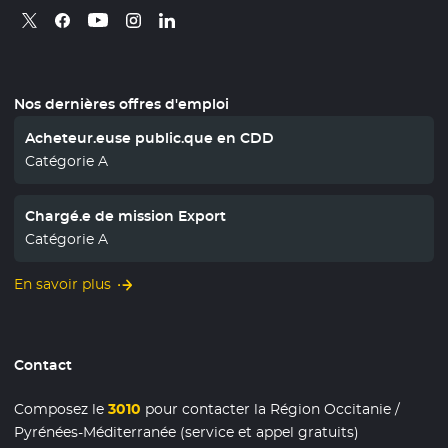
Retrouvez nous sur X
- Nouvelle fenêtre
Retrouvez nous sur Facebook
- Nouvelle fenêtre
Retrouvez nous sur Instagram
- Nouvelle fenêtre
Retrouvez nous sur Linkedin
- Nouvelle fenêtre
Retrouvez nous sur Youtube
- Nouvelle fenêtre
Nos dernières offres d'emploi
Acheteur.euse public.que en CDD
Catégorie A
Chargé.e de mission Export
Catégorie A
En savoir plus
Contact
Composez le
3010
pour contacter la Région Occitanie /
Pyrénées-Méditerranée (service et appel gratuits)