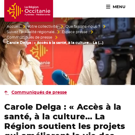
MENU
Accueil Région Occitanie / Pyrénées-Méditerranée
Accueil
Votre collectivité
Que faisons-nous ?
Suivez l’actualité régionale
Espace presse
Communiqués de presse
Carole Delga : « Accès à la santé, à la culture… La (…)
Communiqués de presse
Carole Delga : « Accès à la
santé, à la culture… La
Région soutient les projets