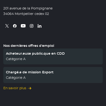
201 avenue de la Pompignane
34064 Montpellier cedex 02
Retrouvez nous sur X
- Nouvelle fenêtre
Retrouvez nous sur Facebook
- Nouvelle fenêtre
Retrouvez nous sur Instagram
- Nouvelle fenêtre
Retrouvez nous sur Linkedin
- Nouvelle fenêtre
Retrouvez nous sur Youtube
- Nouvelle fenêtre
Nos dernières offres d'emploi
Acheteur.euse public.que en CDD
Catégorie A
Chargé.e de mission Export
Catégorie A
En savoir plus