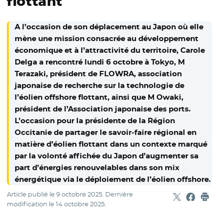
flottant
A l’occasion de son déplacement au Japon où elle
mène une mission consacrée au développement
économique et à l’attractivité du territoire, Carole
Delga a rencontré lundi 6 octobre à Tokyo, M
Terazaki, président de FLOWRA, association
japonaise de recherche sur la technologie de
l’éolien offshore flottant, ainsi que M Owaki,
président de l’Association japonaise des ports.
L’occasion pour la présidente de la Région
Occitanie de partager le savoir-faire régional en
matière d’éolien flottant dans un contexte marqué
par la volonté affichée du Japon d’augmenter sa
part d’énergies renouvelables dans son mix
énergétique via le déploiement de l’éolien offshore.
Article publié le
9 octobre 2025
. Dernière
Partager sur
- Nouvelle f
Partage
- Nouvel
Imp
modification le
14 octobre 2025
.