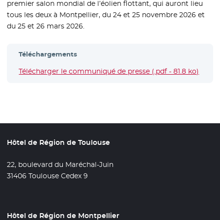
premier salon mondial de l’éolien flottant, qui auront lieu
tous les deux à Montpellier, du 24 et 25 novembre 2026 et
du 25 et 26 mars 2026.
Téléchargements
Télécharger le communiqué de presse (.pdf - 81.8 ko)
- Nouv
Hôtel de Région de Toulouse
22, boulevard du Maréchal-Juin
31406 Toulouse Cedex 9
Hôtel de Région de Montpellier