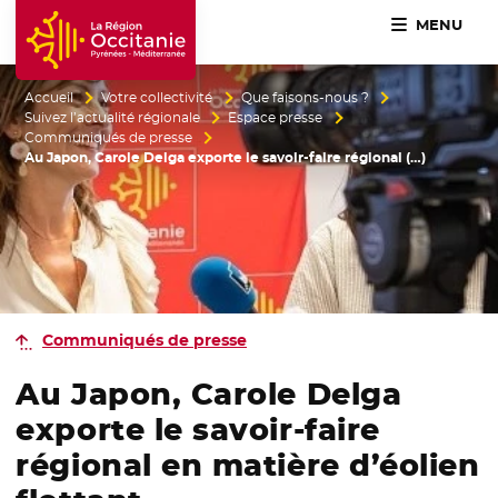
MENU
Accueil Région Occitanie / Pyrénées-Méditerranée
Accueil
Votre collectivité
Que faisons-nous ?
Suivez l’actualité régionale
Espace presse
Communiqués de presse
Au Japon, Carole Delga exporte le savoir-faire régional (…)
Communiqués de presse
Au Japon, Carole Delga
exporte le savoir-faire
régional en matière d’éolien