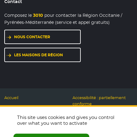
Contact
Composez le
3010
pour contacter la Région Occitanie /
Pyrénées-Méditerranée (service et appel gratuits)
NOUS CONTACTER
LES MAISONS DE RÉGION
Accueil
Accessibilité : partiellement
conforme
Mentions légales
Label Numérique
This site uses cookies and gives you control
Données personnelles et
Responsable
over what you want to activate
Cookies
Accueillons ensemble
Espace presse