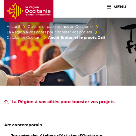
MENU
Accueil Région Occitanie / Pyrénées-Méditerranée
Accueil
Culture et patrimoines en Occitanie
La Région à vos côtés pour booster vos projets
Catalan et Occitan
André Breton et le procés Dali
La Région à vos côtés
pour booster vos projets
Art contemporain
Journées des Ateliers d’Artistes d’Occitanie