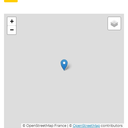
+
−
© OpenStreetMap France | ©
OpenStreetMap
contributors