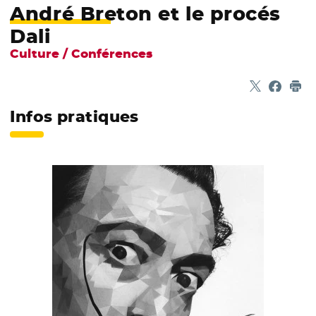
André Breton et le procés
Dali
Culture / Conférences
Partager sur
- Nouvelle f
Partage
- Nouvel
Imp
Infos pratiques