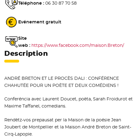
Téléphone :
06 30 87 70 58
Evénement gratuit
Site
web :
https://www.facebook.com/maison.Breton/
- Nouv
Description
ANDRÉ BRETON ET LE PROCÈS DALI : CONFÉRENCE
CHAHUTÉE POUR UN POÈTE ET DEUX COMÉDIENS !
Conferéncia avec Laurent Doucet, poèta, Sarah Froidurot et
Maxime Taffanel, comedians.
Rendètz-vos prepausat per la Maison de la poésie Jean
Joubert de Montpellier et la Maison André Breton de Saint-
Cirq-Lapopie.