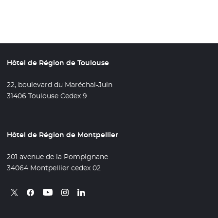
Hôtel de Région de Toulouse
22, boulevard du Maréchal-Juin
31406 Toulouse Cedex 9
Hôtel de Région de Montpellier
201 avenue de la Pompignane
34064 Montpellier cedex 02
Retrouvez nous sur X
- Nouvelle fenêtre
Retrouvez nous sur Facebook
- Nouvelle fenêtre
Retrouvez nous sur Instagram
- Nouvelle fenêtre
Retrouvez nous sur Linkedin
- Nouvelle fenêtre
Retrouvez nous sur Youtube
- Nouvelle fenêtre