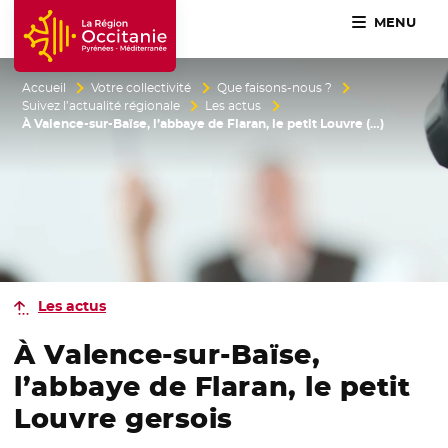
MENU
Accueil Région Occitanie / Pyrénées-Méditerranée
Accueil
Votre collectivité
Que faisons-nous ?
Suivez l’actualité régionale
Les actus
À Valence-sur-Baïse, l’abbaye de Flaran, le petit Louvre (…)
Les actus
À Valence-sur-Baïse,
l’abbaye de Flaran, le petit
Louvre gersois