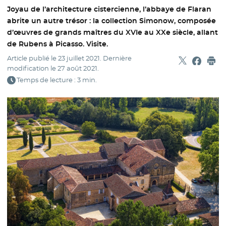
Joyau de l’architecture cistercienne, l’abbaye de Flaran
abrite un autre trésor : la collection Simonow, composée
d’œuvres de grands maîtres du XVIe au XXe siècle, allant
de Rubens à Picasso. Visite.
Article publié le
23 juillet 2021
. Dernière
Partager sur
- Nouvelle f
Partage
- Nouvel
Imp
modification le
27 août 2021
.
Temps de lecture : 3 min.