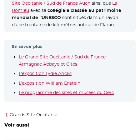
Site Occitanie / Sud de France Auch
- Nouvelle fenêtre
ainsi que
La
Romieu
- Nouvelle fenêtre
avec sa
collégiale classée au patrimoine
mondial de l’UNESCO
sont situés dans un rayon
d’une trentaine de kilomètres autour de Flaran.
En savoir plus
Le Grand Site Occitanie / Sud de France
Armagnac Abbaye et Cités
- Nouvelle fenêtre
L’exposition Lydie Aricks
- Nouvelle fenêtre
L’exposition William Enstein
- Nouvelle fenêtre
Le programme des sites et musées du Gers
- Nouvelle f
[
1
]
Grands Site Occitanie
Voir aussi