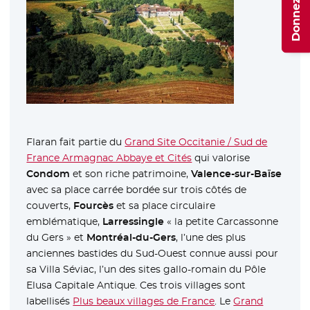
Flaran fait partie du
Grand Site Occitanie / Sud de
France Armagnac Abbaye et Cités
- Nouvelle fenêtre
qui valorise
Condom
et son riche patrimoine,
Valence-sur-Baïse
avec sa place carrée bordée sur trois côtés de
couverts,
Fourcès
et sa place circulaire
emblématique,
Larressingle
« la petite Carcassonne
du Gers » et
Montréal-du-Gers
, l’une des plus
anciennes bastides du Sud-Ouest connue aussi pour
sa Villa Séviac, l’un des sites gallo-romain du Pôle
Elusa Capitale Antique. Ces trois villages sont
labellisés
Plus beaux villages de France
- Nouvelle fenêtre
. Le
Grand