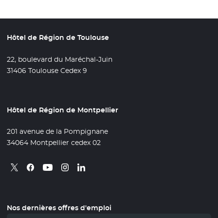
Hôtel de Région de Toulouse
22, boulevard du Maréchal-Juin
31406 Toulouse Cedex 9
Hôtel de Région de Montpellier
201 avenue de la Pompignane
34064 Montpellier cedex 02
Retrouvez nous sur X
- Nouvelle fenêtre
Retrouvez nous sur Facebook
- Nouvelle fenêtre
Retrouvez nous sur Instagram
- Nouvelle fenêtre
Retrouvez nous sur Linkedin
- Nouvelle fenêtre
Retrouvez nous sur Youtube
- Nouvelle fenêtre
Nos dernières offres d'emploi