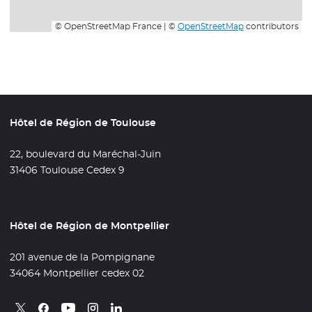
© OpenStreetMap France | ©
OpenStreetMap
contributors
Hôtel de Région de Toulouse
22, boulevard du Maréchal-Juin
31406 Toulouse Cedex 9
Hôtel de Région de Montpellier
201 avenue de la Pompignane
34064 Montpellier cedex 02
Retrouvez nous sur X
- Nouvelle fenêtre
Retrouvez nous sur Facebook
- Nouvelle fenêtre
Retrouvez nous sur Instagram
- Nouvelle fenêtre
Retrouvez nous sur Linkedin
- Nouvelle fenêtre
Retrouvez nous sur Youtube
- Nouvelle fenêtre