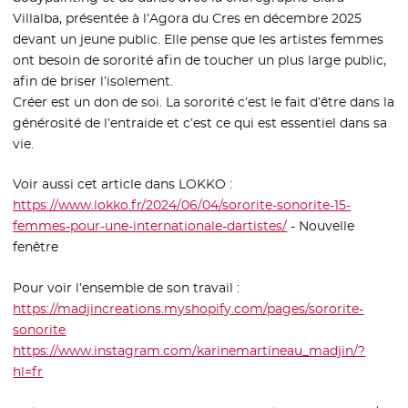
Villalba, présentée à l’Agora du Cres en décembre 2025
devant un jeune public. Elle pense que les artistes femmes
ont besoin de sororité afin de toucher un plus large public,
afin de briser l’isolement.
Créer est un don de soi. La sororité c’est le fait d’être dans la
générosité de l’entraide et c’est ce qui est essentiel dans sa
vie.
Voir aussi cet article dans LOKKO :
https://www.lokko.fr/2024/06/04/sororite-sonorite-15-
femmes-pour-une-internationale-dartistes/
- Nouvelle fenêtre
- Nouvelle
fenêtre
Pour voir l’ensemble de son travail :
https://madjincreations.myshopify.com/pages/sororite-
sonorite
- Nouvelle fenêtre
https://www.instagram.com/karinemartineau_madjin/?
hl=fr
- Nouvelle fenêtre