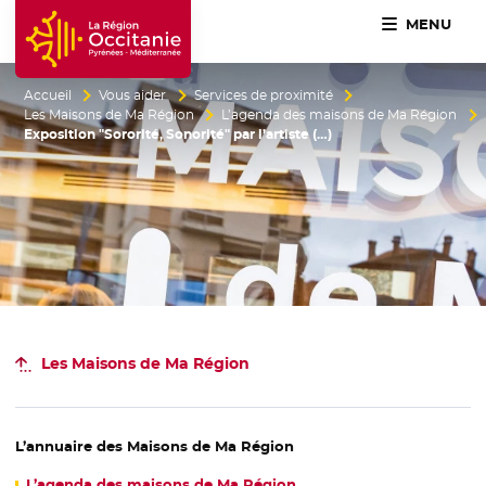
MENU
Accueil Région Occitanie / Pyrénées-Méditerranée
Accueil
Vous aider
Services de proximité
Les Maisons de Ma Région
L’agenda des maisons de Ma Région
Exposition "Sororité, Sonorité" par l’artiste (…)
Les Maisons de Ma Région
L’annuaire des Maisons de Ma Région
L’agenda des maisons de Ma Région