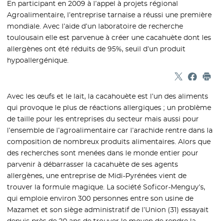
En participant en 2009 à l’appel à projets régional
Agroalimentaire, l’entreprise tarnaise a réussi une première
mondiale. Avec l’aide d’un laboratoire de recherche
toulousain elle est parvenue à créer une cacahuète dont les
allergènes ont été réduits de 95%, seuil d’un produit
hypoallergénique.
Partager sur
- Nouvelle f
Partage
- Nouvel
Imp
Avec les œufs et le lait, la cacahouète est l’un des aliments
qui provoque le plus de réactions allergiques ; un problème
de taille pour les entreprises du secteur mais aussi pour
l’ensemble de l’agroalimentaire car l’arachide rentre dans la
composition de nombreux produits alimentaires. Alors que
des recherches sont menées dans le monde entier pour
parvenir à débarrasser la cacahuète de ses agents
allergènes, une entreprise de Midi-Pyrénées vient de
trouver la formule magique. La société Soficor-Menguy’s,
qui emploie environ 300 personnes entre son usine de
Mazamet et son siège administratif de l’Union (31) essayait
depuis près de 20 ans de trouver le moyen de rendre la