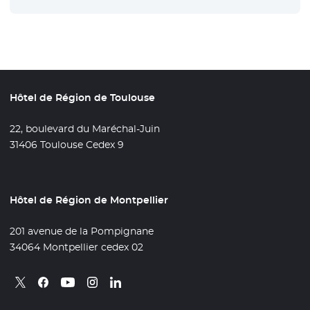
Hôtel de Région de Toulouse
22, boulevard du Maréchal-Juin
31406 Toulouse Cedex 9
Hôtel de Région de Montpellier
201 avenue de la Pompignane
34064 Montpellier cedex 02
Retrouvez nous sur X
- Nouvelle fenêtre
Retrouvez nous sur Facebook
- Nouvelle fenêtre
Retrouvez nous sur Instagram
- Nouvelle fenêtre
Retrouvez nous sur Linkedin
- Nouvelle fenêtre
Retrouvez nous sur Youtube
- Nouvelle fenêtre