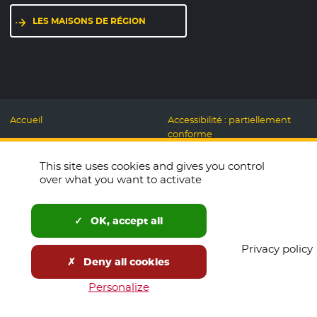
LES MAISONS DE RÉGION
Accueil
Accessibilité : partiellement
conforme
Mentions légales
Label Numérique
This site uses cookies and gives you control
Données personnelles et
Responsable
over what you want to activate
Cookies
Accueillons ensemble
Espace presse
Labo des usages Web
OK, accept all
Télécharger le logo
Plan du site
Privacy policy
English
Deny all cookies
Newsletters
Open Data
Personalize
Tous nos sites
Marchés publics