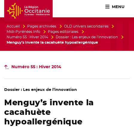
MENU
Accueil Région Occitanie / Pyrénées-Méditerranée
Accueil
Pages archivées
OLD univers secondaires
Midi-Pyrénées Info
Pages editoriales
Numéro 55 : Hiver 2014
Dossier : Les enjeux de l’innovation
Menguy’s invente la cacahuète hypoallergénique
Numéro 55 : Hiver 2014
Dossier : Les enjeux de l’innovation
Menguy’s invente la
cacahuète
hypoallergénique