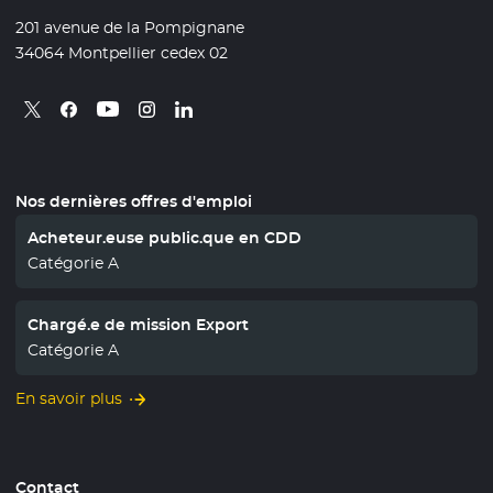
201 avenue de la Pompignane
34064 Montpellier cedex 02
Retrouvez nous sur X
- Nouvelle fenêtre
Retrouvez nous sur Facebook
- Nouvelle fenêtre
Retrouvez nous sur Instagram
- Nouvelle fenêtre
Retrouvez nous sur Linkedin
- Nouvelle fenêtre
Retrouvez nous sur Youtube
- Nouvelle fenêtre
Nos dernières offres d'emploi
Acheteur.euse public.que en CDD
Catégorie A
Chargé.e de mission Export
Catégorie A
En savoir plus
Contact