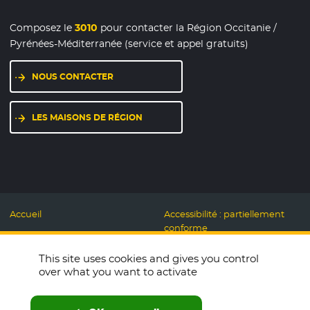
Composez le
3010
pour contacter la Région Occitanie /
Pyrénées-Méditerranée (service et appel gratuits)
NOUS CONTACTER
LES MAISONS DE RÉGION
Accueil
Accessibilité : partiellement
conforme
Mentions légales
Label Numérique
This site uses cookies and gives you control
Données personnelles et
Responsable
over what you want to activate
Cookies
Accueillons ensemble
Espace presse
Labo des usages Web