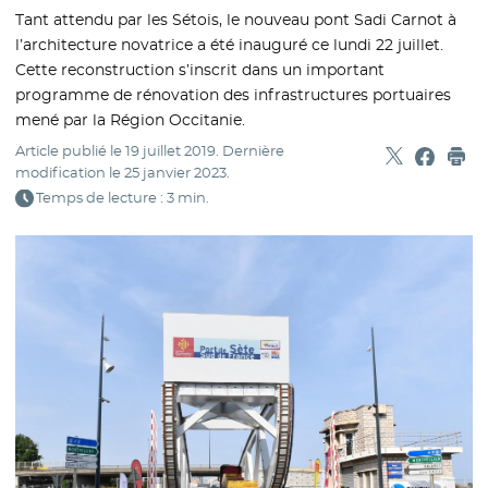
Tant attendu par les Sétois, le nouveau pont Sadi Carnot à
l’architecture novatrice a été inauguré ce lundi 22 juillet.
Cette reconstruction s’inscrit dans un important
programme de rénovation des infrastructures portuaires
mené par la Région Occitanie.
Article publié le
19 juillet 2019
. Dernière
Partager sur
- Nouvelle f
Partage
- Nouvel
Imp
modification le
25 janvier 2023
.
Temps de lecture : 3 min.