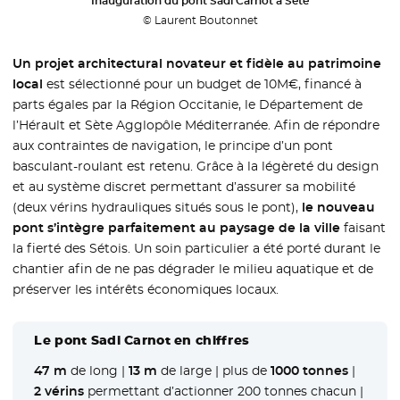
Inauguration du pont Sadi Carnot à Sète
© Laurent Boutonnet
Un projet architectural novateur et fidèle au patrimoine
local
est sélectionné pour un budget de 10M€, financé à
parts égales par la Région Occitanie, le Département de
l’Hérault et Sète Agglopôle Méditerranée. Afin de répondre
aux contraintes de navigation, le principe d’un pont
basculant-roulant est retenu. Grâce à la légèreté du design
et au système discret permettant d’assurer sa mobilité
(deux vérins hydrauliques situés sous le pont),
le nouveau
pont s’intègre parfaitement au paysage de la ville
faisant
la fierté des Sétois. Un soin particulier a été porté durant le
chantier afin de ne pas dégrader le milieu aquatique et de
préserver les intérêts économiques locaux.
Le pont Sadi Carnot en chiffres
47 m
de long |
13 m
de large | plus de
1000 tonnes
|
2 vérins
permettant d’actionner 200 tonnes chacun |