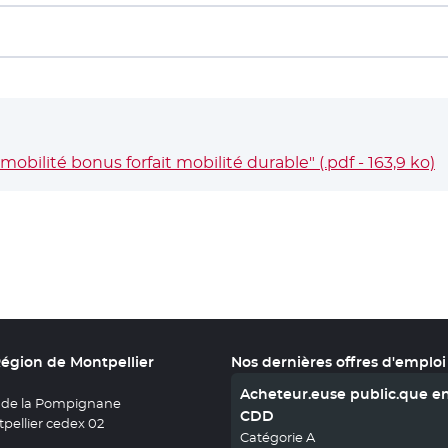
bilité bonus forfait mobilité durable" (.pdf - 163,9 ko)
-
Région de Montpellier
Nos dernières offres d'emploi
Acheteur.euse public.que e
 de la Pompignane
CDD
pellier cedex 02
Catégorie A