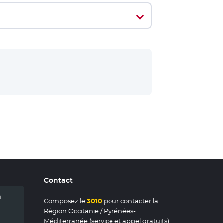
 Nouvelle fenêtre
Contact
n
Composez le
3010
pour contacter la
Région Occitanie / Pyrénées-
Méditerranée (service et appel gratuits)