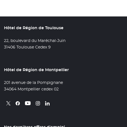
Hôtel de Région de Toulouse
22, boulevard du Maréchal-Juin
31406 Toulouse Cedex 9
Hôtel de Région de Montpellier
201 avenue de la Pompignane
34064 Montpellier cedex 02
Retrouvez nous sur X
- Nouvelle fenêtre
Retrouvez nous sur Facebook
- Nouvelle fenêtre
Retrouvez nous sur Instagram
- Nouvelle fenêtre
Retrouvez nous sur Linkedin
- Nouvelle fenêtre
Retrouvez nous sur Youtube
- Nouvelle fenêtre