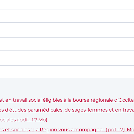
t en travail social éligibles à la bourse régionale d’Occit
 d’études paramédicales, de sages-femmes et en travail 
ciales (.pdf - 1.7 Mo)
- Nouvelle fenêtre
s et sociales : La Région vous accompagne" (.pdf - 2,1 Mo