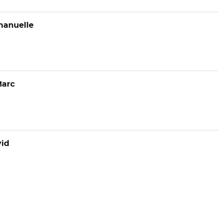
anuelle
arc
id