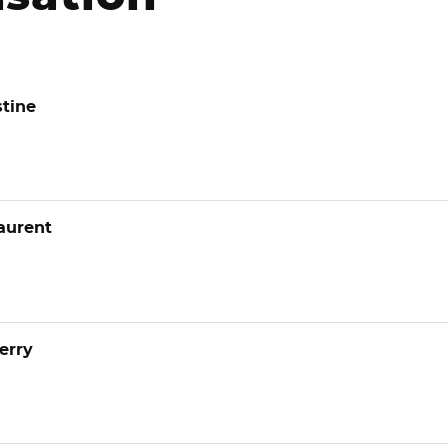
tine
aurent
erry