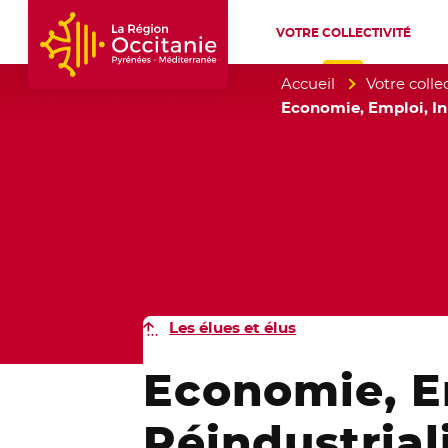
VOTRE COLLECTIVITÉ
Accueil Région Occitanie / Pyrénées-Mé
Accueil
Votre collec
Economie, Emploi, In
Les élues et élus
Economie, E
Réindustrial