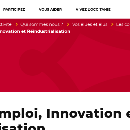
PARTICIPEZ
VOUS AIDER
VIVEZ L’OCCITANIE
diterranée
tivité
Qui sommes nous ?
Vos élues et élus
Les co
novation et Réindustrialisation
mploi, Innovation 
isation