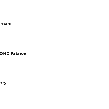
rnard
OND Fabrice
rry