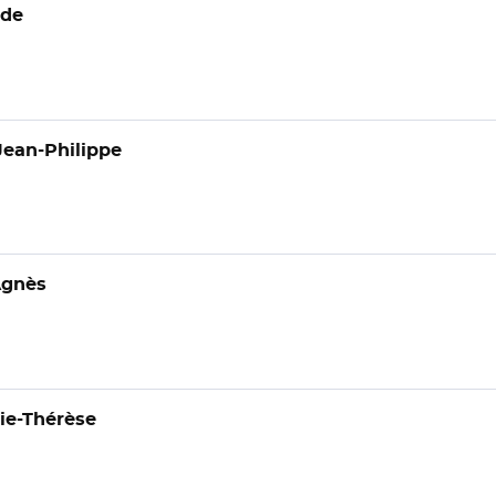
nde
ean-Philippe
gnès
e-Thérèse