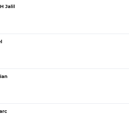
 Jalil
l
ian
arc