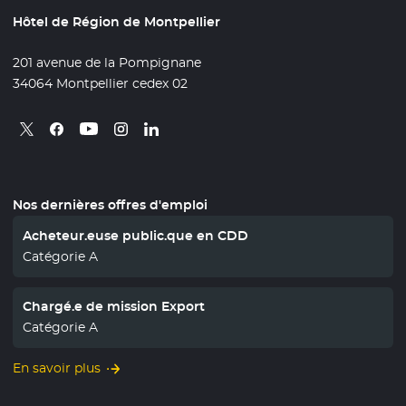
Hôtel de Région de Montpellier
201 avenue de la Pompignane
34064 Montpellier cedex 02
Retrouvez nous sur X
- Nouvelle fenêtre
Retrouvez nous sur Facebook
- Nouvelle fenêtre
Retrouvez nous sur Instagram
- Nouvelle fenêtre
Retrouvez nous sur Linkedin
- Nouvelle fenêtre
Retrouvez nous sur Youtube
- Nouvelle fenêtre
Nos dernières offres d'emploi
Acheteur.euse public.que en CDD
Catégorie A
Chargé.e de mission Export
Catégorie A
En savoir plus