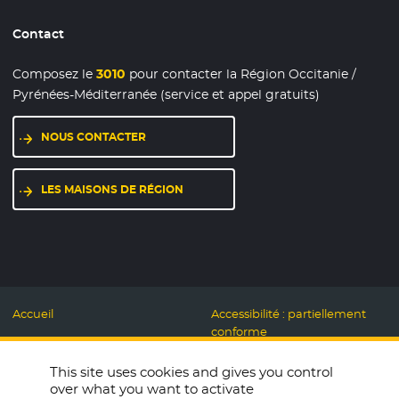
Contact
Composez le
3010
pour contacter la Région Occitanie /
Pyrénées-Méditerranée (service et appel gratuits)
NOUS CONTACTER
LES MAISONS DE RÉGION
Accueil
Accessibilité : partiellement
conforme
Mentions légales
Label Numérique
This site uses cookies and gives you control
Données personnelles et
Responsable
over what you want to activate
Cookies