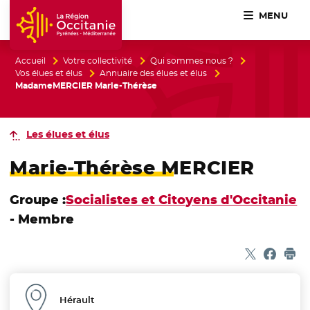
MENU
Accueil Région Occitanie / Pyrénées-Méditerranée
Accueil
Votre collectivité
Qui sommes nous ?
Vos élues et élus
Annuaire des élues et élus
MadameMERCIER Marie-Thérèse
Les élues et élus
Marie-Thérèse MERCIER
Groupe :
Socialistes et Citoyens d'Occitanie
- Membre
Partager sur
- Nouvelle f
Partage
- Nouvel
Imp
Hérault
Département :