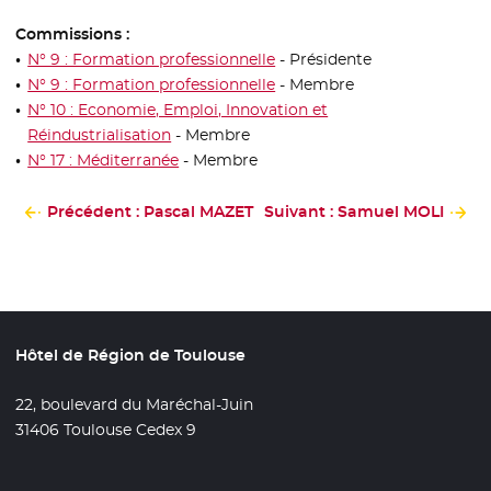
Commissions :
N° 9 : Formation professionnelle
- Présidente
N° 9 : Formation professionnelle
- Membre
N° 10 : Economie, Emploi, Innovation et
Réindustrialisation
- Membre
N° 17 : Méditerranée
- Membre
Précédent : Pascal MAZET
Suivant : Samuel MOLI
Hôtel de Région de Toulouse
22, boulevard du Maréchal-Juin
31406 Toulouse Cedex 9