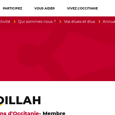
PARTICIPEZ
VOUS AIDER
VIVEZ L’OCCITANIE
diterranée
tivité
Qui sommes nous ?
Vos élues et élus
Annuai
DILLAH
ens d'Occitanie
- Membre