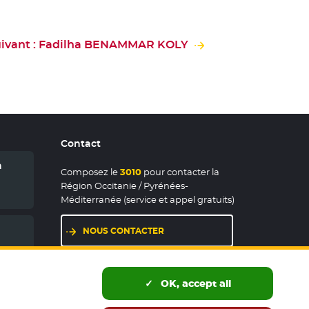
ivant : Fadilha BENAMMAR KOLY
Contact
n
Composez le
3010
pour contacter la
Région Occitanie / Pyrénées-
Méditerranée (service et appel gratuits)
NOUS CONTACTER
LES MAISONS DE RÉGION
OK, accept all