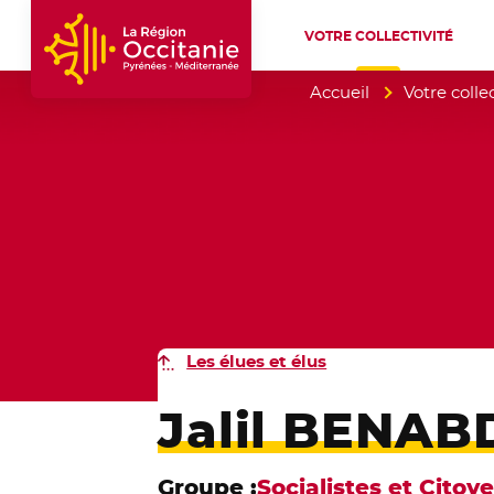
VOTRE COLLECTIVITÉ
Accueil Région Occitanie / Pyrénées-Mé
Accueil
Votre collec
Les élues et élus
Jalil BENAB
Groupe :
Socialistes et Citoy