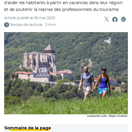
d’aider les habitants à partir en vacances dans leur région
et de soutenir la reprise des professionnels du tourisme.
Article publié le
19 mai 2021
.
Partager sur
- Nouvelle f
Partage
- Nouvel
Imp
Temps de lecture : 3 min.
Sommaire de la page