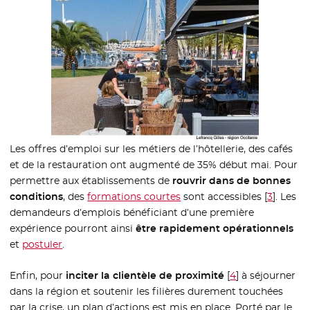
Les offres d’emploi sur les métiers de l’hôtellerie, des cafés
et de la restauration ont augmenté de 35% début mai. Pour
permettre aux établissements de
rouvrir dans de bonnes
conditions
, des
formations courtes
sont accessibles
[
3
]
. Les
demandeurs d’emplois bénéficiant d’une première
expérience pourront ainsi
être rapidement opérationnels
et
postuler
- Nouvelle fenêtre
.
Enfin, pour
inciter la clientèle de proximité
[
4
]
à séjourner
dans la région et soutenir les filières durement touchées
par la crise, un plan d’actions est mis en place. Porté par le