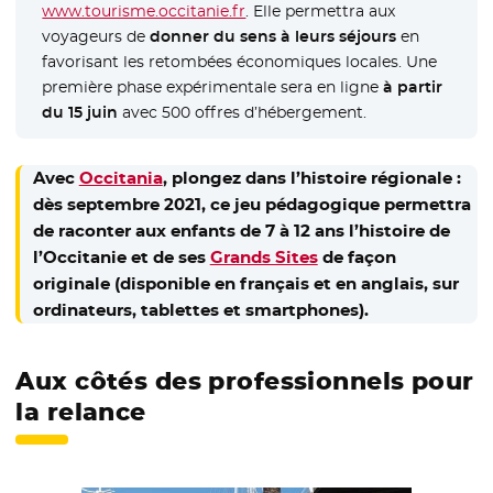
www.tourisme.occitanie.fr
- Nouvelle fenêtre
. Elle permettra aux
voyageurs de
donner du sens à leurs séjours
en
favorisant les retombées économiques locales. Une
première phase expérimentale sera en ligne
à partir
du 15 juin
avec 500 offres d’hébergement.
Avec
Occitania
- Nouvelle fenêtre
, plongez dans l’histoire régionale :
dès septembre 2021, ce jeu pédagogique permettra
de raconter aux enfants de 7 à 12 ans l’histoire de
l’Occitanie et de ses
Grands Sites
- Nouvelle fenêtre
de façon
originale (disponible en français et en anglais, sur
ordinateurs, tablettes et smartphones).
Aux côtés des professionnels pour
la relance