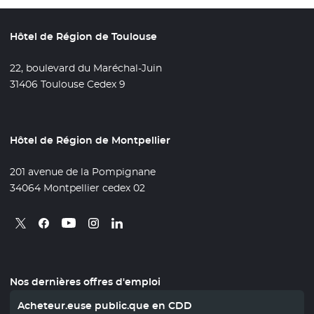
Hôtel de Région de Toulouse
22, boulevard du Maréchal-Juin
31406 Toulouse Cedex 9
Hôtel de Région de Montpellier
201 avenue de la Pompignane
34064 Montpellier cedex 02
Retrouvez nous sur X
- Nouvelle fenêtre
Retrouvez nous sur Facebook
- Nouvelle fenêtre
Retrouvez nous sur Instagram
- Nouvelle fenêtre
Retrouvez nous sur Linkedin
- Nouvelle fenêtre
Retrouvez nous sur Youtube
- Nouvelle fenêtre
Nos dernières offres d'emploi
Acheteur.euse public.que en CDD