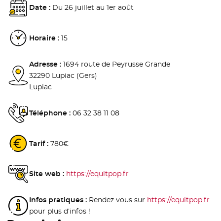
Date :
Du 26 juillet au 1er août
Horaire :
15
Adresse :
1694 route de Peyrusse Grande
32290 Lupiac (Gers)
Lupiac
Téléphone :
06 32 38 11 08
Tarif :
780€
Site web :
https://equitpop.fr
- Nouvelle fenêtre
Infos pratiques :
Rendez vous sur
https://equitpop.fr
- N
pour plus d’infos !