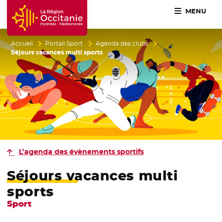
MENU
Accueil Région Occitanie / Pyrénées-Méditerranée
Accueil
Portail Sport
Agenda des clubs
Séjours vacances multi sports
L’agenda des évènements sportifs
Séjours vacances multi
sports
Sport