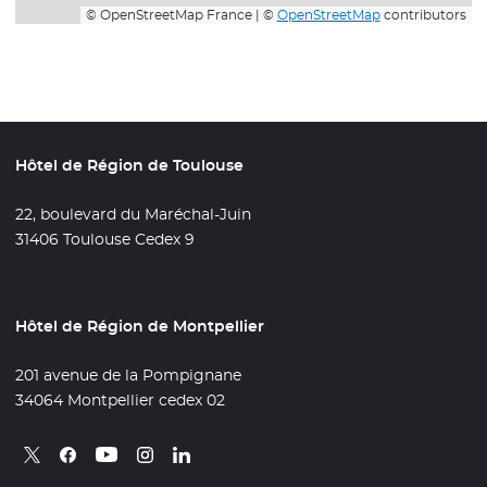
© OpenStreetMap France | ©
OpenStreetMap
contributors
Hôtel de Région de Toulouse
22, boulevard du Maréchal-Juin
31406 Toulouse Cedex 9
Hôtel de Région de Montpellier
201 avenue de la Pompignane
34064 Montpellier cedex 02
Retrouvez nous sur X
- Nouvelle fenêtre
Retrouvez nous sur Facebook
- Nouvelle fenêtre
Retrouvez nous sur Instagram
- Nouvelle fenêtre
Retrouvez nous sur Linkedin
- Nouvelle fenêtre
Retrouvez nous sur Youtube
- Nouvelle fenêtre