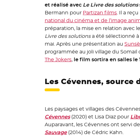
et réalisé avec
Le Livre des solutions
Bermann pour
Partizan films
- Nouvell
. Il a reçu
national du cinéma et de l’image ani
préparation, la mise en relation avec le
Livre des solutions
a été sélectionné 
mai. Après une présentation au
Sunsèt
programmée au joli village du Somail 
The Jokers
- Nouvelle fenêtre
,
le film sortira en salles l
Les Cévennes, source d
Les paysages et villages des Cévenne
Cévennes
- Nouvelle fenêtre
(2020) et Lisa Diaz pour
Lib
Auparavant, les Cévennes ont servi d
Sauvage
- Nouvelle fenêtre
(2014) de Cédric Kahn.