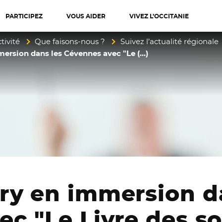
PARTICIPEZ
VOUS AIDER
VIVEZ L’OCCITANIE
diterranée
tivité
Que faisons-nous ?
Suivez l’actualité régionale
ersion dans les Cévennes avec "Le (…)
ry en immersion d
c "Le Livre des so