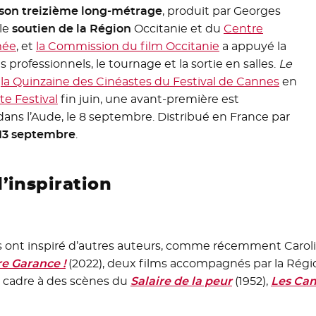
son treizième long-métrage
, produit par Georges
e fenêtre
 le
soutien de la Région
Occitanie et du
Centre
mée
- Nouvelle fenêtre
, et
la Commission du film Occitanie
- Nouvelle fenêtr
a appuyé la
s professionnels, le tournage et la sortie en salles.
Le
à
la Quinzaine des Cinéastes du Festival de Cannes
- Nouv
en
e Festival
- Nouvelle fenêtre
fin juin, une avant-première est
dans l’Aude, le 8 septembre. Distribué en France par
e 13 septembre
.
’inspiration
s ont inspiré d’autres auteurs, comme récemment Carol
re Garance !
- Nouvelle fenêtre
(2022), deux films accompagnés par la Régio
e cadre à des scènes du
Salaire de la peur
- Nouvelle fen
(1952),
Les Ca