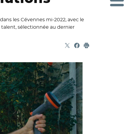
 dans les Cévennes mi-2022, avec le
talent, sélectionnée au dernier
Partager sur X
- Nouvelle fenêtre
Partager sur Facebook
- Nouvelle fenêtre
Imprimer