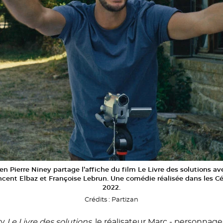
n Pierre Niney partage l’affiche du film Le Livre des solutions a
ncent Elbaz et Françoise Lebrun. Une comédie réalisée dans les 
2022.
Crédits :
Partizan
ry
Le Livre des solutions
, le réalisateur Marc - personnag