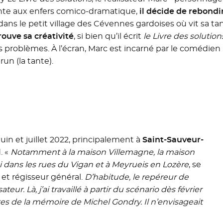
ente aux enfers comico-dramatique,
il décide de rebond
ans le petit village des Cévennes gardoises où vit sa ta
ouve sa créativité
, si bien qu’il écrit
le Livre des solution
ses problèmes. À l’écran, Marc est incarné par le comédi
un (la tante).
uin et juillet 2022, principalement à
Saint-Sauveur-
. «
Notamment à la maison Villemagne, la maison
si dans les rues du Vigan et à Meyrueis en Lozère
, se
 et régisseur général.
D’habitude, le repéreur de
eur. Là, j’ai travaillé à partir du scénario dès février
sites de la mémoire de Michel Gondry. Il n’envisageait