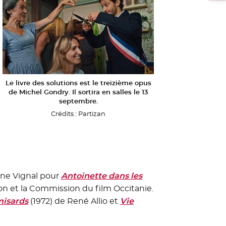
e
elle fenêtre
Le livre des solutions est le treizième opus
de Michel Gondry. Il sortira en salles le 13
septembre.
Crédits :
Partizan
ine Vignal pour
Antoinette dans les
n et la Commission du film Occitanie.
être
misards
- Nouvelle fenêtre
(1972) de René Allio et
Vie