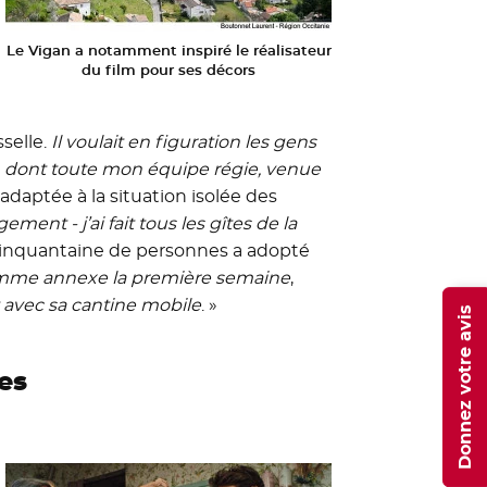
Le Vigan a notamment inspiré le réalisateur
du film pour ses décors
sselle.
Il voulait en figuration les gens
, dont toute mon équipe régie, venue
 adaptée à la situation isolée des
ement - j’ai fait tous les gîtes de la
 cinquantaine de personnes a adopté
me annexe la première semaine
,
t avec sa cantine mobile
. »
Donnez votre avis
es