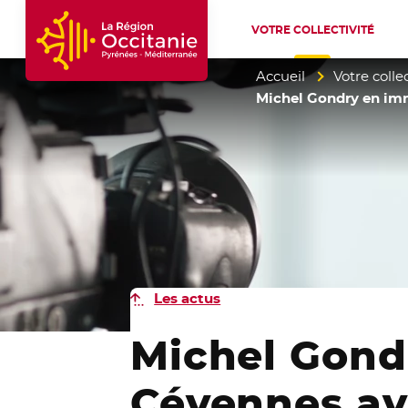
VOTRE COLLECTIVITÉ
Accueil Région Occitanie / Pyrénées-Mé
Accueil
Votre collec
Michel Gondry en imm
Les actus
Michel Gond
Cévennes ave