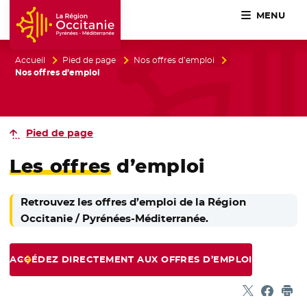
MENU
Accueil Région Occitanie / Pyrénées-Méditerranée
Accueil
Pied de page
Nos offres d’emploi
Nos offres d’emploi
Pied de page
Les offres
d’emploi
Retrouvez les offres d’emploi de la Région
Occitanie / Pyrénées-Méditerranée.
ACCÉDEZ DIRECTEMENT AUX OFFRES D’EMPLOI
Partager sur
- Nouvelle f
Partage
- Nouvel
Imp