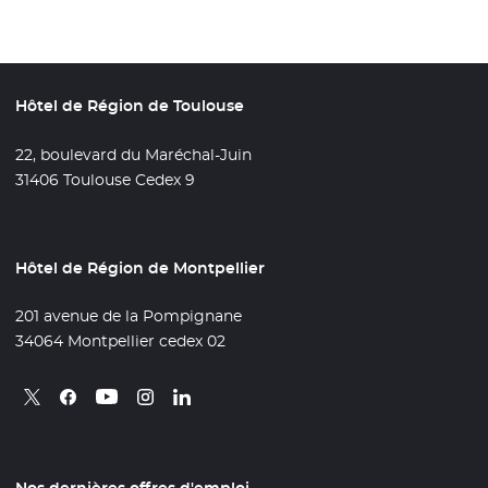
Hôtel de Région de Toulouse
22, boulevard du Maréchal-Juin
31406 Toulouse Cedex 9
Hôtel de Région de Montpellier
201 avenue de la Pompignane
34064 Montpellier cedex 02
Retrouvez nous sur X
- Nouvelle fenêtre
Retrouvez nous sur Facebook
- Nouvelle fenêtre
Retrouvez nous sur Instagram
- Nouvelle fenêtre
Retrouvez nous sur Linkedin
- Nouvelle fenêtre
Retrouvez nous sur Youtube
- Nouvelle fenêtre
Nos dernières offres d'emploi