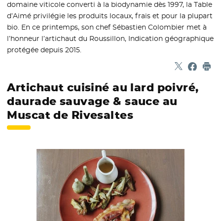
domaine viticole converti à la biodynamie dès 1997, la Table
d’Aimé privilégie les produits locaux, frais et pour la plupart
bio. En ce printemps, son chef Sébastien Colombier met à
l’honneur l’artichaut du Roussillon, Indication géographique
protégée depuis 2015.
Partager sur
- Nouvelle f
Partage
- Nouvel
Imp
Artichaut cuisiné au lard poivré,
daurade sauvage & sauce au
Muscat de Rivesaltes