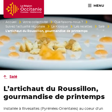
MENU
Accueil Région Occitanie / Pyrénées-Méditerranée
Accueil
Votre collectivité
Que faisons-nous ?
Suivez l’actualité régionale
Le Kiosque
Les recettes
Salé
L’artichaut du Roussillon, gourmandise de printemps
Salé
L’artichaut du Roussillon,
gourmandise de printemps
Installée à Rivesaltes (Pyrénées-Orientales) au coeur d’un