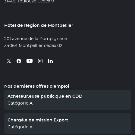
31406 Toulouse Cedex 9
Hôtel de Région de Montpellier
201 avenue de la Pompignane
34064 Montpellier cedex 02
Retrouvez nous sur X
- Nouvelle fenêtre
Retrouvez nous sur Facebook
- Nouvelle fenêtre
Retrouvez nous sur Instagram
- Nouvelle fenêtre
Retrouvez nous sur Linkedin
- Nouvelle fenêtre
Retrouvez nous sur Youtube
- Nouvelle fenêtre
Nos dernières offres d'emploi
Acheteur.euse public.que en CDD
Catégorie A
Chargé.e de mission Export
Catégorie A