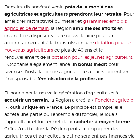
Dans les dix années à venir,
près de la moitié des
agricultrices et agriculteurs prendront leur retraite
. Pour
améliorer l’attractivité du métier et
garantir les emplois
agricoles de demain
, la Région
amplifie ses efforts
en
créant trois dispositifs : une nouvelle aide pour un
accompagnement à la transmission, une
dotation pour les
nouveaux agriculteurs
- Nouvelle fenêtre
de plus de 40 ans et le
renouvellement de la
dotation pour les jeunes agriculteurs
- N
.
L’Occitanie a également lancé un
bonus inédit
pour
favoriser l’installation des agricultrices et ainsi accentuer
l’indispensable
féminisation de la profession
.
Et pour aider la nouvelle génération d’agriculteurs à
acquérir un terrain
, la Région a créé la «
Foncière agricole
- Nouvelle fenêtre
»,
outil unique en France
. Le principe est simple, elle
achète une partie ou l’ensemble du foncier, le loue à
l’agriculteur et lui permet de
le racheter à moyen terme
.
Grâce à cette aide, la Région peut accompagner des
agricultrices et agriculteurs qui ne seraient pas financés via