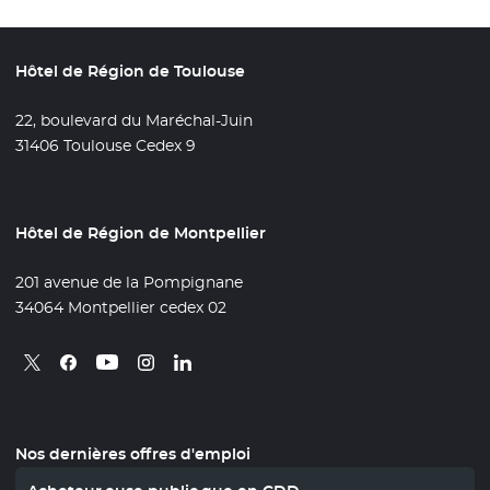
Hôtel de Région de Toulouse
22, boulevard du Maréchal-Juin
31406 Toulouse Cedex 9
Hôtel de Région de Montpellier
201 avenue de la Pompignane
34064 Montpellier cedex 02
Retrouvez nous sur X
- Nouvelle fenêtre
Retrouvez nous sur Facebook
- Nouvelle fenêtre
Retrouvez nous sur Instagram
- Nouvelle fenêtre
Retrouvez nous sur Linkedin
- Nouvelle fenêtre
Retrouvez nous sur Youtube
- Nouvelle fenêtre
Nos dernières offres d'emploi