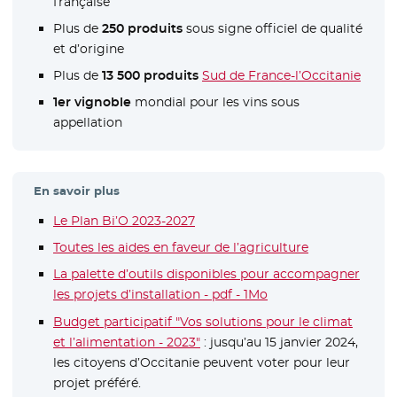
française
Plus de
250 produits
sous signe officiel de qualité
et d’origine
Plus de
13 500 produits
Sud de France-l’Occitanie
- Nou
1er vignoble
mondial pour les vins sous
appellation
En savoir plus
Le Plan Bi’O 2023-2027
Toutes les aides en faveur de l’agriculture
La palette d’outils disponibles pour accompagner
les projets d’installation - pdf - 1Mo
- Nouvelle fenêtre
Budget participatif "Vos solutions pour le climat
et l’alimentation - 2023"
- Nouvelle fenêtre
: jusqu’au 15 janvier 2024,
les citoyens d’Occitanie peuvent voter pour leur
projet préféré.