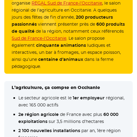
organise
REGAL Sud de France-l’Occitanie
- Nouvelle fenêt
, le salon
régional de l’agriculture en Occitanie. A quelques
jours des fêtes de fin d’année,
200 producteurs
passionnés
viennent présenter près de
600 produits
de qualité
de la région, notamment ceux référencés
Sud de France-l’Occitanie
- Nouvelle fenêtre
. Le salon propose
également
cinquante animations
ludiques et
interactives, un bar à fromages, un espace poisson,
ainsi qu’une
centaine d’animaux
dans la ferme
pédagogique.
L’agriculture, ça compte en Occitanie
Le secteur agricole est le
1er employeur
régional,
avec 165 000 actifs
2e région agricole
de France avec plus
60 000
exploitations
sur 3,5 millions d’hectares
2 100 nouvelles installations
par an, 1ère région