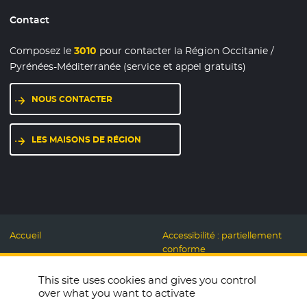
Contact
Composez le
3010
pour contacter la Région Occitanie /
Pyrénées-Méditerranée (service et appel gratuits)
NOUS CONTACTER
LES MAISONS DE RÉGION
Accueil
Accessibilité : partiellement
conforme
Mentions légales
Label Numérique
This site uses cookies and gives you control
Données personnelles et
Responsable
over what you want to activate
Cookies