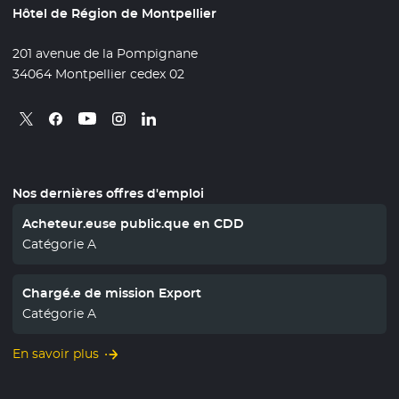
Hôtel de Région de Montpellier
201 avenue de la Pompignane
34064 Montpellier cedex 02
Retrouvez nous sur X
- Nouvelle fenêtre
Retrouvez nous sur Facebook
- Nouvelle fenêtre
Retrouvez nous sur Instagram
- Nouvelle fenêtre
Retrouvez nous sur Linkedin
- Nouvelle fenêtre
Retrouvez nous sur Youtube
- Nouvelle fenêtre
Nos dernières offres d'emploi
Acheteur.euse public.que en CDD
Catégorie A
Chargé.e de mission Export
Catégorie A
En savoir plus