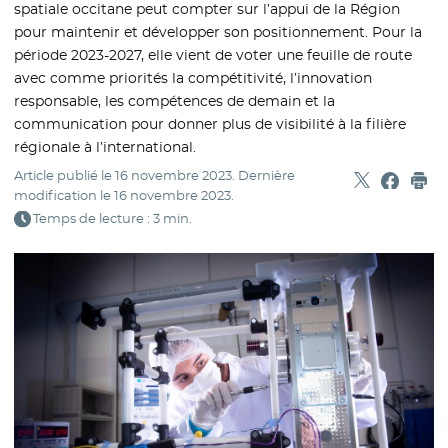
spatiale occitane peut compter sur l’appui de la Région
pour maintenir et développer son positionnement. Pour la
période 2023-2027, elle vient de voter une feuille de route
avec comme priorités la compétitivité, l’innovation
responsable, les compétences de demain et la
communication pour donner plus de visibilité à la filière
régionale à l’international.
Article publié le
16 novembre 2023
. Dernière
Partager sur
- Nouvelle f
Partage
- Nouvel
Imp
modification le
16 novembre 2023
.
Temps de lecture : 3 min.