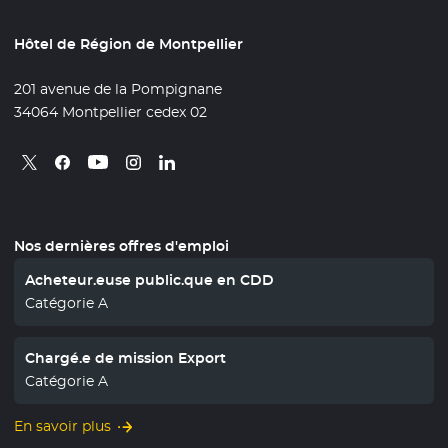
Hôtel de Région de Montpellier
201 avenue de la Pompignane
34064 Montpellier cedex 02
Retrouvez nous sur X
- Nouvelle fenêtre
Retrouvez nous sur Facebook
- Nouvelle fenêtre
Retrouvez nous sur Instagram
- Nouvelle fenêtre
Retrouvez nous sur Linkedin
- Nouvelle fenêtre
Retrouvez nous sur Youtube
- Nouvelle fenêtre
Nos dernières offres d'emploi
Acheteur.euse public.que en CDD
Catégorie A
Chargé.e de mission Export
Catégorie A
En savoir plus