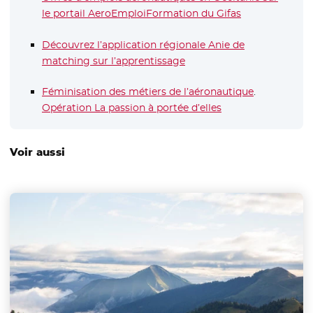
le portail AeroEmploiFormation du Gifas
- Nouvelle fen
Découvrez l’application régionale Anie de
matching sur l’apprentissage
- Nouvelle fenêtre
Féminisation des métiers de l’aéronautique
- Nouvelle f
.
Opération La passion à portée d’elles
- Nouvelle fenêtre
Voir aussi