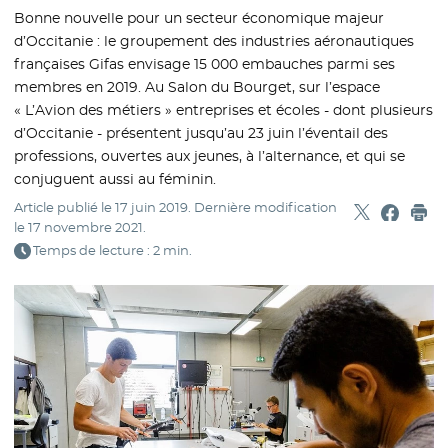
Bonne nouvelle pour un secteur économique majeur
d’Occitanie : le groupement des industries aéronautiques
françaises Gifas envisage 15 000 embauches parmi ses
membres en 2019. Au Salon du Bourget, sur l’espace
« L’Avion des métiers » entreprises et écoles - dont plusieurs
d’Occitanie - présentent jusqu’au 23 juin l’éventail des
professions, ouvertes aux jeunes, à l’alternance, et qui se
conjuguent aussi au féminin.
Article publié le
17 juin 2019
. Dernière modification
Partager sur
- Nouvelle f
Partage
- Nouvel
Imp
le
17 novembre 2021
.
Temps de lecture : 2 min.