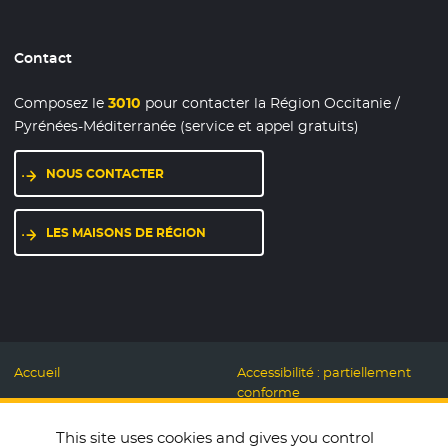
Contact
Composez le
3010
pour contacter la Région Occitanie /
Pyrénées-Méditerranée (service et appel gratuits)
NOUS CONTACTER
LES MAISONS DE RÉGION
Accueil
Accessibilité : partiellement
conforme
Mentions légales
Label Numérique
This site uses cookies and gives you control
Données personnelles et
Responsable