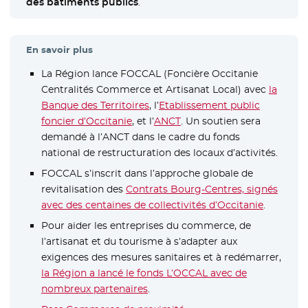
des bâtiments publics
.
En savoir plus
La Région lance FOCCAL (Foncière Occitanie
Centralités Commerce et Artisanat Local) avec
la
Banque des Territoires
- Nouvelle fenêtre
, l’
Etablissement public
foncier d’Occitanie
- Nouvelle fenêtre
, et l’
ANCT
- Nouvelle fenêtre
. Un soutien sera
demandé à l’ANCT dans le cadre du fonds
national de restructuration des locaux d’activités.
FOCCAL s’inscrit dans l’approche globale de
revitalisation des
Contrats Bourg-Centres, signés
avec des centaines de collectivités d’Occitanie
.
Pour aider les entreprises du commerce, de
l’artisanat et du tourisme à s’adapter aux
exigences des mesures sanitaires et à redémarrer,
la Région a lancé le fonds L’OCCAL avec de
nombreux partenaires
.