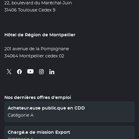
22, boulevard du Maréchal-Juin
31406 Toulouse Cedex 9
Hôtel de Région de Montpellier
201 avenue de la Pompignane
34064 Montpellier cedex 02
Retrouvez nous sur X
- Nouvelle fenêtre
Retrouvez nous sur Facebook
- Nouvelle fenêtre
Retrouvez nous sur Instagram
- Nouvelle fenêtre
Retrouvez nous sur Linkedin
- Nouvelle fenêtre
Retrouvez nous sur Youtube
- Nouvelle fenêtre
Nos dernières offres d'emploi
Acheteur.euse public.que en CDD
Catégorie A
Chargé.e de mission Export