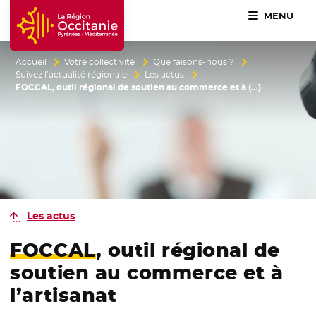
MENU
Accueil Région Occitanie / Pyrénées-Méditerranée
Accueil
Votre collectivité
Que faisons-nous ?
Suivez l’actualité régionale
Les actus
FOCCAL, outil régional de soutien au commerce et à (…)
Les actus
FOCCAL
, outil régional de
soutien au commerce et à
l’artisanat