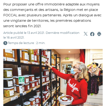
Pour proposer une offre immobilière adaptée aux moyens
des commerçants et des artisans, la Région met en place
FOCCAL avec plusieurs partenaires. Après un dialogue avec
une vingtaine de territoires, les premières opérations
seront lancées fin 2021.
Article publié le
13 avril 2021
. Dernière modification
Partager sur
- Nouvelle f
Partage
- Nouvel
Imp
le
16 avril 2021
.
Temps de lecture : 2 min.