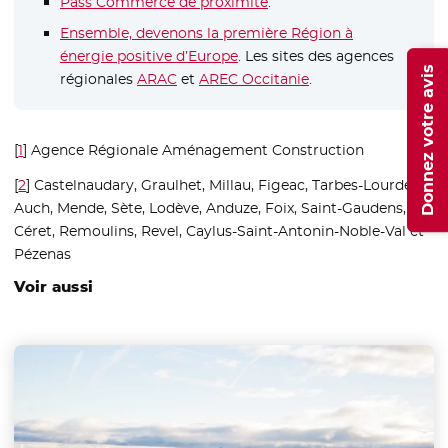
Pass Commerce de proximité
.
Ensemble, devenons la première Région à
énergie positive d’Europe
. Les sites des agences
Donnez votre avis
régionales
ARAC
- Nouvelle fenêtre
et
AREC Occitanie
- Nouvelle fenêtre
.
[
1
]
Agence Régionale Aménagement Construction
[
2
]
Castelnaudary, Graulhet, Millau, Figeac, Tarbes-Lourdes,
Auch, Mende, Sète, Lodève, Anduze, Foix, Saint-Gaudens,
Céret, Remoulins, Revel, Caylus-Saint-Antonin-Noble-Val et
Pézenas
Voir aussi