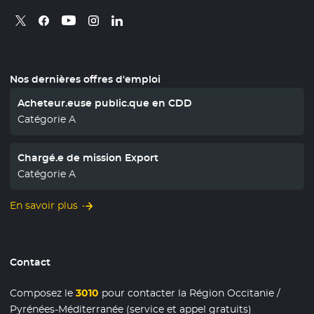
Retrouvez nous sur X
- Nouvelle fenêtre
Retrouvez nous sur Facebook
- Nouvelle fenêtre
Retrouvez nous sur Instagram
- Nouvelle fenêtre
Retrouvez nous sur Linkedin
- Nouvelle fenêtre
Retrouvez nous sur Youtube
- Nouvelle fenêtre
Nos dernières offres d'emploi
Acheteur.euse public.que en CDD
Catégorie A
Chargé.e de mission Export
Catégorie A
En savoir plus
Contact
Composez le
3010
pour contacter la Région Occitanie /
Pyrénées-Méditerranée (service et appel gratuits)