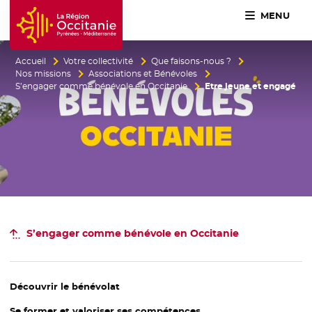
MENU
Accueil Région Occitanie / Pyrénées-Méditerranée
Accueil
Votre collectivité
Que faisons-nous ?
Nos missions
Associations et Bénévoles
S’engager comme bénévole en Occitanie
Etre jeune et engagé
S’engager comme bénévole en Occitanie
Découvrir le bénévolat
Se former et valoriser ses compétences