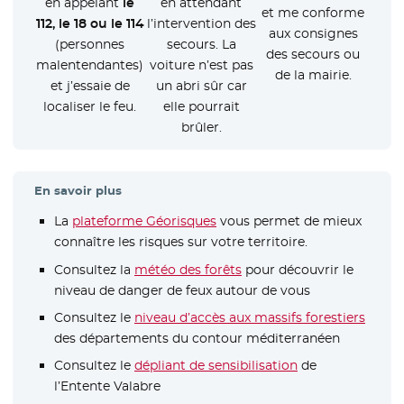
en appelant
le
en attendant
et me conforme
112, le 18 ou le 114
l’intervention des
aux consignes
(personnes
secours. La
des secours ou
malentendantes)
voiture n’est pas
de la mairie.
et j’essaie de
un abri sûr car
localiser le feu.
elle pourrait
brûler.
En savoir plus
La
plateforme Géorisques
- Nouvelle fenêtre
vous permet de mieux
connaître les risques sur votre territoire.
Consultez la
météo des forêts
- Nouvelle fenêtre
pour découvrir le
niveau de danger de feux autour de vous
Consultez le
niveau d’accès aux massifs forestiers
- Nouv
des départements du contour méditerranéen
Consultez le
dépliant de sensibilisation
- Nouvelle fenêtr
de
l’Entente Valabre