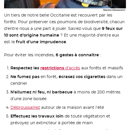
Un tiers de notre belle Occitanie est recouvert par les
forêts. Pour préserver ces poumons de biodiversité, chacun
d’entre nous a une part à jouer. Saviez-vous que
9 feux sur
10 sont d’origine humaine
? Et une majorité d’entre eux
est le
fruit d’une imprudence
.
Pour éviter les incendies,
6 gestes à connaître
:
Respectez les
restrictions
- Nouvelle fenêtre
d’accès
- Nouvelle fenêtre
aux forêts et massifs
Ne fumez pas
en forêt,
écrasez vos cigarettes
dans un
cendrier
N’allumez ni feu, ni barbecue
à moins de 200 mètres
d’une zone boisée
Débroussaillez
- Nouvelle fenêtre
autour de la maison avant l’été
Effectuez les travaux loin
de toute végétation et
prévoyez un extincteur à portée de main