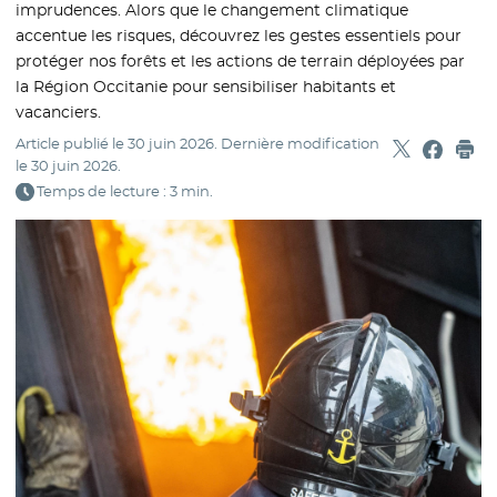
imprudences. Alors que le changement climatique
accentue les risques, découvrez les gestes essentiels pour
protéger nos forêts et les actions de terrain déployées par
la Région Occitanie pour sensibiliser habitants et
vacanciers.
Article publié le
30 juin 2026
. Dernière modification
Partager sur
- Nouvelle f
Partage
- Nouvel
Imp
le
30 juin 2026
.
Temps de lecture : 3 min.