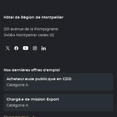
Hôtel de Région de Montpellier
201 avenue de la Pompignane
34064 Montpellier cedex 02
Retrouvez nous sur X
- Nouvelle fenêtre
Retrouvez nous sur Facebook
- Nouvelle fenêtre
Retrouvez nous sur Instagram
- Nouvelle fenêtre
Retrouvez nous sur Linkedin
- Nouvelle fenêtre
Retrouvez nous sur Youtube
- Nouvelle fenêtre
Nos dernières offres d'emploi
Acheteur.euse public.que en CDD
Catégorie A
Chargé.e de mission Export
Catégorie A
En savoir plus