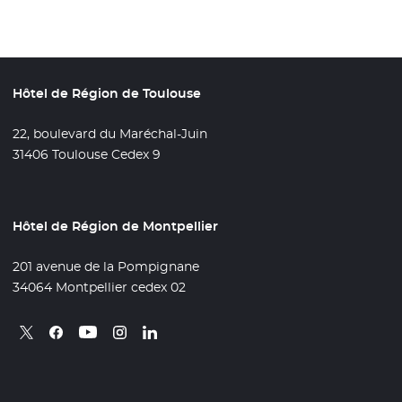
Hôtel de Région de Toulouse
22, boulevard du Maréchal-Juin
31406 Toulouse Cedex 9
Hôtel de Région de Montpellier
201 avenue de la Pompignane
34064 Montpellier cedex 02
Retrouvez nous sur X
- Nouvelle fenêtre
Retrouvez nous sur Facebook
- Nouvelle fenêtre
Retrouvez nous sur Instagram
- Nouvelle fenêtre
Retrouvez nous sur Linkedin
- Nouvelle fenêtre
Retrouvez nous sur Youtube
- Nouvelle fenêtre