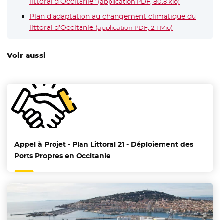
littoral d’Occitanie"
- Nouvelle 
(application PDF, 80.8 kio)
Plan d’adaptation au changement climatique du
littoral d’Occitanie
- Nouvelle fe
(application PDF, 2.1 Mio)
Voir aussi
Appel à Projet - Plan Littoral 21 - Déploiement des
Ports Propres en Occitanie