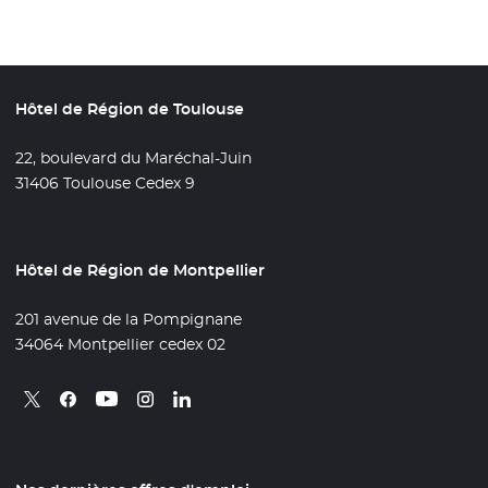
Hôtel de Région de Toulouse
22, boulevard du Maréchal-Juin
31406 Toulouse Cedex 9
Hôtel de Région de Montpellier
201 avenue de la Pompignane
34064 Montpellier cedex 02
Retrouvez nous sur X
- Nouvelle fenêtre
Retrouvez nous sur Facebook
- Nouvelle fenêtre
Retrouvez nous sur Instagram
- Nouvelle fenêtre
Retrouvez nous sur Linkedin
- Nouvelle fenêtre
Retrouvez nous sur Youtube
- Nouvelle fenêtre