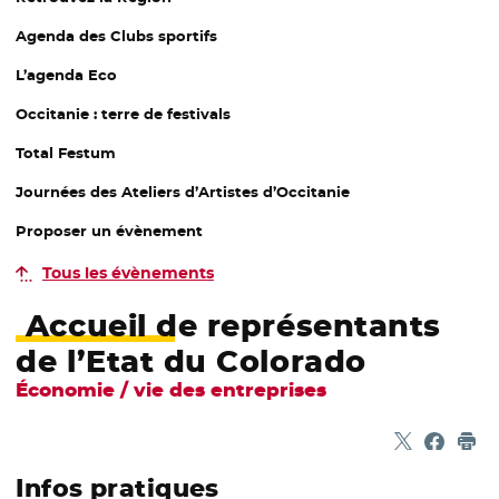
Agenda des Clubs sportifs
L’agenda Eco
Occitanie : terre de festivals
Total Festum
Journées des Ateliers d’Artistes d’Occitanie
Proposer un évènement
Tous les évènements
Accueil de représentants
de l’Etat du Colorado
Économie / vie des entreprises
Partager sur
- Nouvelle f
Partage
- Nouvel
Imp
Infos pratiques