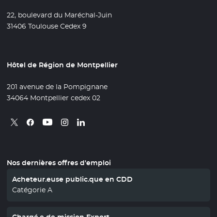
22, boulevard du Maréchal-Juin
31406 Toulouse Cedex 9
Hôtel de Région de Montpellier
201 avenue de la Pompignane
34064 Montpellier cedex 02
Retrouvez nous sur X
- Nouvelle fenêtre
Retrouvez nous sur Facebook
- Nouvelle fenêtre
Retrouvez nous sur Instagram
- Nouvelle fenêtre
Retrouvez nous sur Linkedin
- Nouvelle fenêtre
Retrouvez nous sur Youtube
- Nouvelle fenêtre
Nos dernières offres d'emploi
Acheteur.euse public.que en CDD
Catégorie A