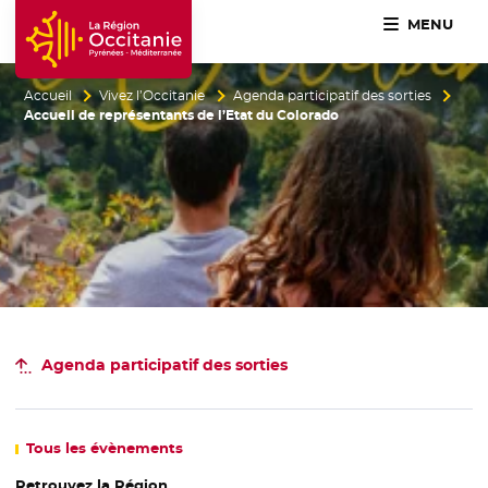
MENU
Accueil Région Occitanie / Pyrénées-Méditerranée
Accueil
Vivez l’Occitanie
Agenda participatif des sorties
Accueil de représentants de l’Etat du Colorado
Agenda participatif
des sorties
Tous
les évènements
Retrouvez la Région