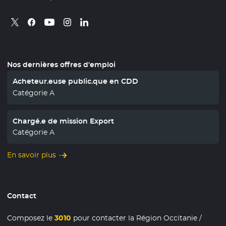
Retrouvez nous sur X
- Nouvelle fenêtre
Retrouvez nous sur Facebook
- Nouvelle fenêtre
Retrouvez nous sur Instagram
- Nouvelle fenêtre
Retrouvez nous sur Linkedin
- Nouvelle fenêtre
Retrouvez nous sur Youtube
- Nouvelle fenêtre
Nos dernières offres d'emploi
Acheteur.euse public.que en CDD
Catégorie A
Chargé.e de mission Export
Catégorie A
En savoir plus
Contact
Composez le
3010
pour contacter la Région Occitanie /