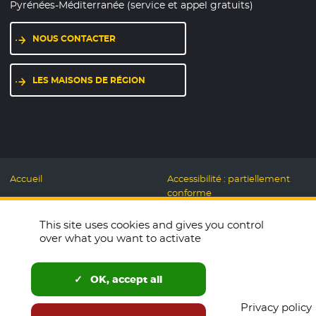
Pyrénées-Méditerranée (service et appel gratuits)
NOUS CONTACTER
LES MAISONS DE RÉGION
Accueil
Accessibilité : partiellement
conforme
Mentions légales
Label Numérique
This site uses cookies and gives you control
Données personnelles et
Responsable
over what you want to activate
Cookies
Accueillons ensemble
Espace presse
Labo des usages Web
OK, accept all
Télécharger le logo
Plan du site
Privacy policy
English