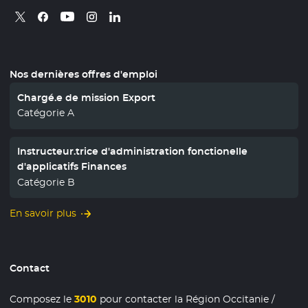
Retrouvez nous sur X
- Nouvelle fenêtre
Retrouvez nous sur Facebook
- Nouvelle fenêtre
Retrouvez nous sur Instagram
- Nouvelle fenêtre
Retrouvez nous sur Linkedin
- Nouvelle fenêtre
Retrouvez nous sur Youtube
- Nouvelle fenêtre
Nos dernières offres d'emploi
Chargé.e de mission Export
Catégorie A
Instructeur.trice d'administration fonctionelle
d'applicatifs Finances
Catégorie B
En savoir plus
Contact
Composez le
3010
pour contacter la Région Occitanie /