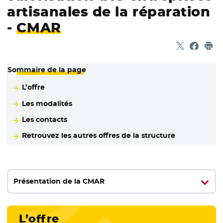
artisanales de la réparation
-
CMAR
Partager sur
- Nouvelle f
Partage
- Nouvel
Imp
Sommaire de la page
L’offre
Les modalités
Les contacts
Retrouvez les autres offres de la structure
Présentation de la CMAR
L’offre