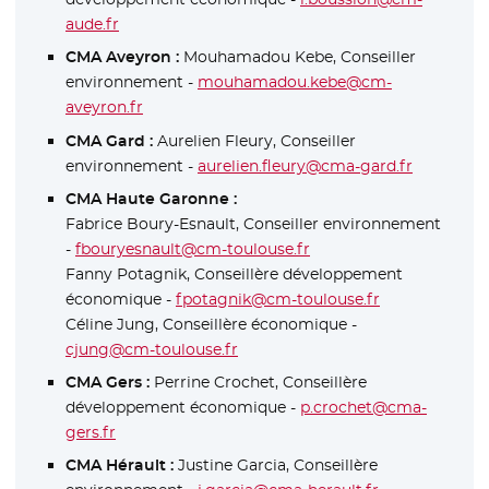
aude.fr
CMA Aveyron :
Mouhamadou Kebe, Conseiller
environnement -
mouhamadou.kebe@cm-
aveyron.fr
CMA Gard :
Aurelien Fleury, Conseiller
environnement -
aurelien.fleury@cma-gard.fr
CMA Haute Garonne :
Fabrice Boury-Esnault, Conseiller environnement
-
fbouryesnault@cm-toulouse.fr
Fanny Potagnik, Conseillère développement
économique -
fpotagnik@cm-toulouse.fr
Céline Jung, Conseillère économique -
cjung@cm-toulouse.fr
CMA Gers :
Perrine Crochet, Conseillère
développement économique -
p.crochet@cma-
gers.fr
CMA Hérault :
Justine Garcia, Conseillère