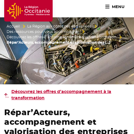
MENU
Accueil Région Occitanie / Pyrénées-Méditerranée
Accueil
La Région aux côtés des entreprises
Des ressources pour vous accompagner
Découvrez les offres d’accompagnement à la transformation
Répar’Acteurs, accompagnement et valorisation des (…)
Découvrez les offres d’accompagnement à la
transformation
Répar’Acteurs,
accompagnement et
valorisation des entreprises