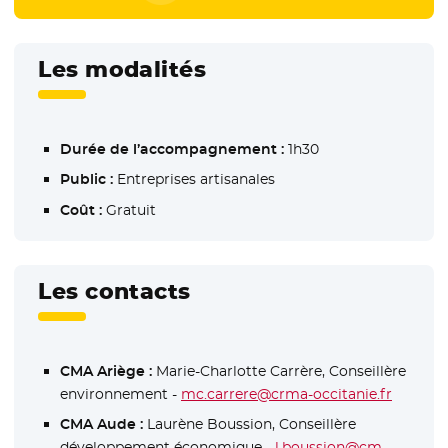
Les modalités
Durée de l’accompagnement :
1h30
Public :
Entreprises artisanales
Coût :
Gratuit
Les contacts
CMA Ariège :
Marie-Charlotte Carrère, Conseillère
environnement -
mc.carrere@crma-occitanie.fr
CMA Aude :
Laurène Boussion, Conseillère
développement économique -
l.boussion@cm-