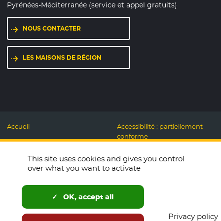
Pyrénées-Méditerranée (service et appel gratuits)
NOUS CONTACTER
LES MAISONS DE RÉGION
Accueil
Accessibilité : partiellement
conforme
Mentions légales
Label Numérique
This site uses cookies and gives you control
Données personnelles et
Responsable
over what you want to activate
Cookies
Accueillons ensemble
Espace presse
Labo des usages Web
OK, accept all
Télécharger le logo
Plan du site
Privacy policy
English