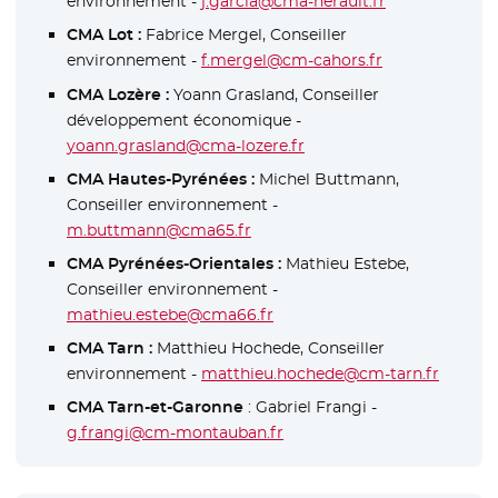
environnement -
j.garcia@cma-herault.fr
CMA Lot :
Fabrice Mergel, Conseiller
environnement -
f.mergel@cm-cahors.fr
CMA Lozère :
Yoann Grasland, Conseiller
développement économique -
yoann.grasland@cma-lozere.fr
CMA Hautes-Pyrénées :
Michel Buttmann,
Conseiller environnement -
m.buttmann@cma65.fr
CMA Pyrénées-Orientales :
Mathieu Estebe,
Conseiller environnement -
mathieu.estebe@cma66.fr
CMA Tarn :
Matthieu Hochede, Conseiller
environnement -
matthieu.hochede@cm-tarn.fr
CMA Tarn-et-Garonne
: Gabriel Frangi -
g.frangi@cm-montauban.fr