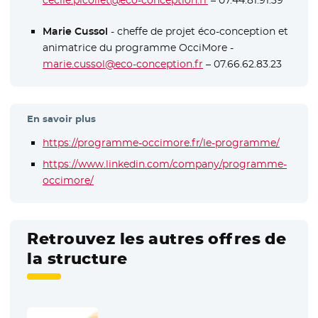
Marie Cussol
- cheffe de projet éco-conception et
animatrice du programme OcciMore -
marie.cussol@eco-conception.fr
– 07.66.62.83.23
En savoir plus
https://programme-occimore.fr/le-programme/
- Nouve
https://www.linkedin.com/company/programme-
occimore/
- Nouvelle fenêtre
Retrouvez les autres offres de
la structure