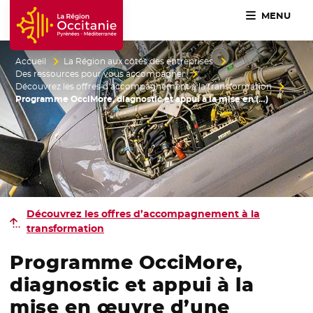
MENU
Accueil Région Occitanie / Pyrénées-Méditerranée
Accueil
La Région aux côtés des entreprises
Des ressources pour vous accompagner
Découvrez les offres d’accompagnement à la transformation
Programme OcciMore, diagnostic et appui à la mise en (…)
Découvrez les offres d’accompagnement à la
transformation
Programme OcciMore,
diagnostic et appui à la
mise en œuvre d’une