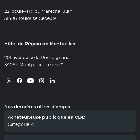
22, boulevard du Maréchal-Juin
31406 Toulouse Cedex 9
Hôtel de Région de Montpellier
201 avenue de la Pompignane
34064 Montpellier cedex 02
Retrouvez nous sur X
- Nouvelle fenêtre
Retrouvez nous sur Facebook
- Nouvelle fenêtre
Retrouvez nous sur Instagram
- Nouvelle fenêtre
Retrouvez nous sur Linkedin
- Nouvelle fenêtre
Retrouvez nous sur Youtube
- Nouvelle fenêtre
Nos dernières offres d'emploi
Acheteur.euse public.que en CDD
Catégorie A