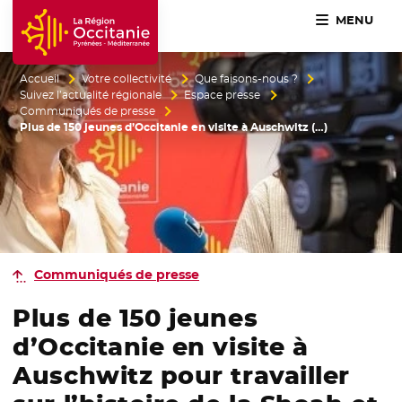
MENU
Accueil Région Occitanie / Pyrénées-Méditerranée
Accueil
Votre collectivité
Que faisons-nous ?
Suivez l’actualité régionale
Espace presse
Communiqués de presse
Plus de 150 jeunes d’Occitanie en visite à Auschwitz (…)
Communiqués de presse
Plus de 150 jeunes
d’Occitanie en visite à
Auschwitz pour travailler