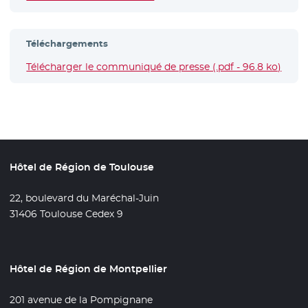
Téléchargements
Télécharger le communiqué de presse (.pdf - 96.8 ko)
- Nou
Hôtel de Région de Toulouse
22, boulevard du Maréchal-Juin
31406 Toulouse Cedex 9
Hôtel de Région de Montpellier
201 avenue de la Pompignane