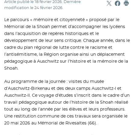
Article publié le
18 février 2026
. Dernière
Partager sur
- Nouvelle f
Partage
- Nouvel
Imp
modification le
24 février 2026
.
Le parcours « mémoire et citoyenneté » proposé par le
Mémorial de la Shoah permet d’accompagner les lycéens
dans l’acquisition de repères historiques et le
développement de leur sens critique. Chaque année, dans le
cadre du plan régional de lutte contre le racisme et
l’antisémitisme, la Région organise ainsi un déplacement
pédagogique à Auschwitz sur l’histoire et la mémoire de la
Shoah.
Au programme de la journée : visites du musée
d’Auschwitz-Birkenau et des deux camps Auschwitz-I et
Auschwitz-II. Ce voyage d’études s’inscrit dans le cadre d’un
travail pédagogique autour de l’histoire de la Shoah réalisé
tout au long de l’année par les élèves et leurs professeurs.
Une restitution commune de ces travaux sera organisée le
20 mai 2026 au Mémorial de Rivesaltes (66).