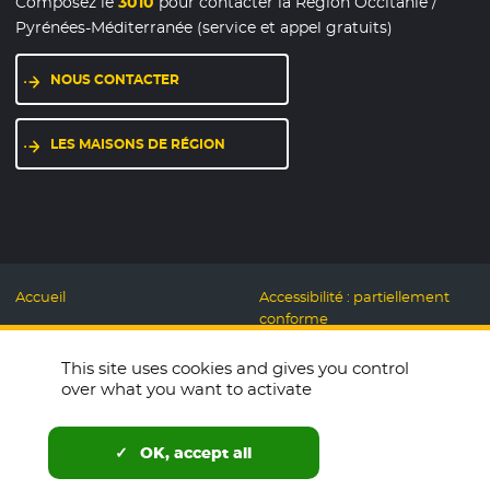
Composez le
3010
pour contacter la Région Occitanie /
Pyrénées-Méditerranée (service et appel gratuits)
NOUS CONTACTER
LES MAISONS DE RÉGION
Accueil
Accessibilité : partiellement
conforme
Mentions légales
Label Numérique
This site uses cookies and gives you control
Données personnelles et
Responsable
over what you want to activate
Cookies
Accueillons ensemble
Espace presse
Labo des usages Web
OK, accept all
Télécharger le logo
Plan du site