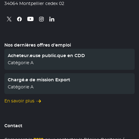
34064 Montpellier cedex 02
Retrouvez nous sur X
- Nouvelle fenêtre
Retrouvez nous sur Facebook
- Nouvelle fenêtre
Retrouvez nous sur Instagram
- Nouvelle fenêtre
Retrouvez nous sur Linkedin
- Nouvelle fenêtre
Retrouvez nous sur Youtube
- Nouvelle fenêtre
Nos dernières offres d'emploi
Acheteur.euse public.que en CDD
Catégorie A
Chargé.e de mission Export
Catégorie A
En savoir plus
Contact