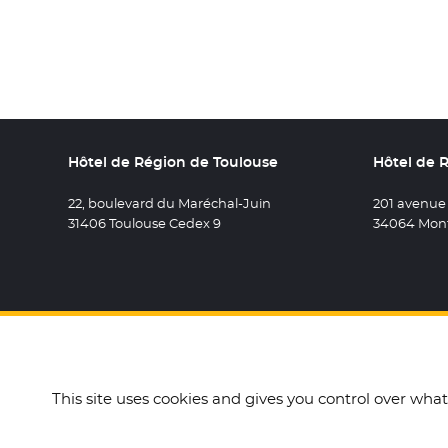
Hôtel de Région de Toulouse
Hôtel de 
22, boulevard du Maréchal-Juin
201 avenue
31406 Toulouse Cedex 9
34064 Mont
Retrouvez 
- Nouvel
Retro
- N
R
This site uses cookies and gives you control over wha
Accueil
Mentions légales
Données personnelles e