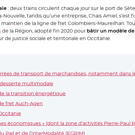
ale
: deux trains circulent chaque jour sur le port de Sèt
-Nouvelle, tandis qu’une entreprise, Chais Amiel, s’est f
au maintien de la ligne de fret Colombiers-Maureilhan. T
»
de la Région, adopté fin 2020 pour
bâtir un modèle de
ur de justice sociale et territoriale en Occitanie.
errées de transport de marchandises, notamment dans le
a desserte multimodale
- Nouvelle fenêtre
 de la transition énergétique
 de fret Auch-Agen
Occitanie
es économiques » (dont la zone d’activités Pierre-Paul 
u Rail et de l’InterModalité (EGRIM)