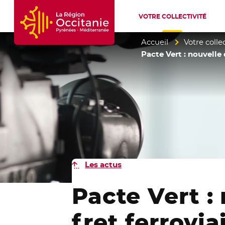
VOTRE COLLECTIVITÉ
Accueil Région Occitanie / Pyrénées-Mé
Accueil
Votre collec
Pacte Vert : nouvelle 
Les actus
Pacte Vert :
fret ferrovi