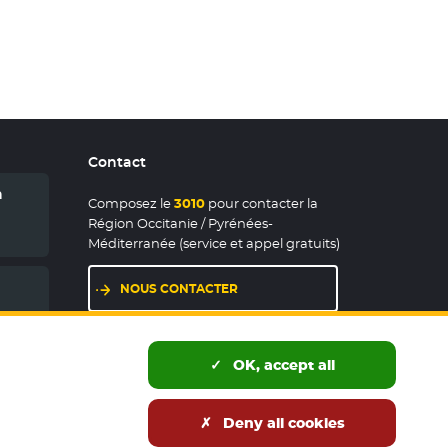
Contact
n
Composez le
3010
pour contacter la
Région Occitanie / Pyrénées-
Méditerranée (service et appel gratuits)
NOUS CONTACTER
LES MAISONS DE RÉGION
OK, accept all
Deny all cookies
és publics
Accessibilité : partiellement conforme