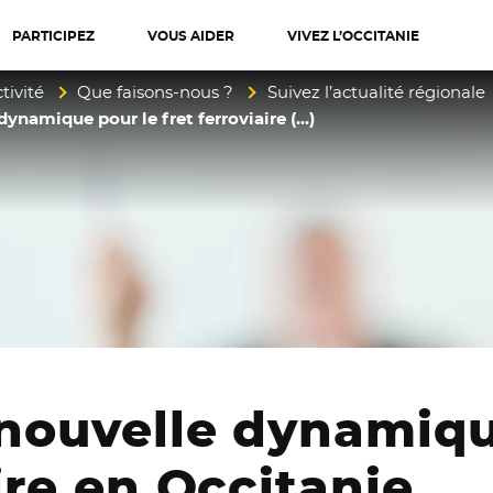
PARTICIPEZ
VOUS AIDER
VIVEZ L’OCCITANIE
diterranée
tivité
Que faisons-nous ?
Suivez l’actualité régionale
dynamique pour le fret ferroviaire (…)
 nouvelle dynamiqu
aire en Occitanie