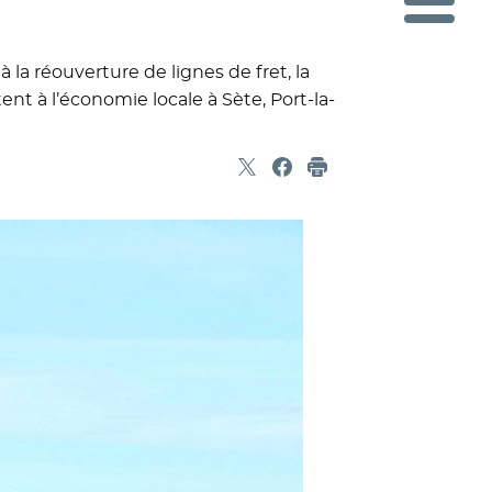
la réouverture de lignes de fret, la
t à l’économie locale à Sète, Port-la-
Partager sur X
- Nouvelle fenêtre
Partager sur Facebook
- Nouvelle fenêtre
Imprimer