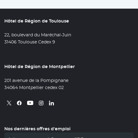
Hôtel de Région de Toulouse
22, boulevard du Maréchal-Juin
31406 Toulouse Cedex 9
Hôtel de Région de Montpellier
201 avenue de la Pompignane
34064 Montpellier cedex 02
Retrouvez nous sur X
- Nouvelle fenêtre
Retrouvez nous sur Facebook
- Nouvelle fenêtre
Retrouvez nous sur Instagram
- Nouvelle fenêtre
Retrouvez nous sur Linkedin
- Nouvelle fenêtre
Retrouvez nous sur Youtube
- Nouvelle fenêtre
Nos dernières offres d'emploi