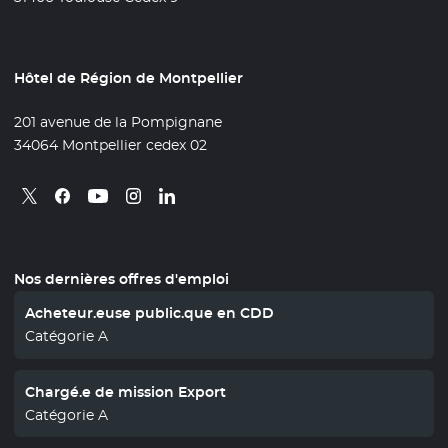
Hôtel de Région de Montpellier
201 avenue de la Pompignane
34064 Montpellier cedex 02
Retrouvez nous sur X
- Nouvelle fenêtre
Retrouvez nous sur Facebook
- Nouvelle fenêtre
Retrouvez nous sur Instagram
- Nouvelle fenêtre
Retrouvez nous sur Linkedin
- Nouvelle fenêtre
Retrouvez nous sur Youtube
- Nouvelle fenêtre
Nos dernières offres d'emploi
Acheteur.euse public.que en CDD
Catégorie A
Chargé.e de mission Export
Catégorie A