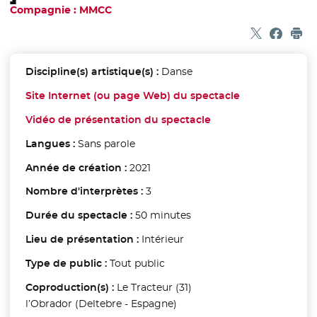
Compagnie : MMCC
Partager sur
- Nouvelle f
Partage
- Nouvel
Imp
Discipline(s) artistique(s) :
Danse
Site Internet (ou page Web) du spectacle
- Nouvelle fen
Vidéo de présentation du spectacle
- Nouvelle fenêtre
Langues :
Sans parole
Année de création :
2021
Nombre d'interprètes :
3
Durée du spectacle :
50 minutes
Lieu de présentation :
Intérieur
Type de public :
Tout public
Coproduction(s) :
Le Tracteur (31)
l’Obrador (Deltebre - Espagne)