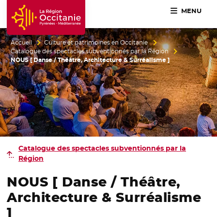
MENU
Accueil Région Occitanie / Pyrénées-Méditerranée
Accueil
Culture et patrimoines en Occitanie
Catalogue des spectacles subventionnés par la Région
NOUS [ Danse / Théâtre, Architecture & Surréalisme ]
Catalogue des spectacles
subventionnés par la
Région
NOUS [ Danse / Théâtre,
Architecture & Surréalisme
]