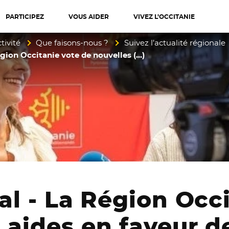
PARTICIPEZ
VOUS AIDER
VIVEZ L’OCCITANIE
diterranée
tivité
Que faisons-nous ?
Suivez l’actualité régionale
Région Occitanie vote de nouvelles (…)
ral - La Région Occ
 aides en faveur d