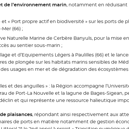
 et de l’environnement marin
, notamment en réduisant l
» et « Port propre actif en biodiversité » sur les ports de p
-Mer (66) ;
e Naturelle Marine de Cerbère Banyuls, pour la mise en
accès au sentier sous-marin ;
lage et d’Equipements Légers à Paulilles (66) et le lanc
ires de plongée sur les habitats marins sensibles de Méd
n des usages en mer et de dégradation des écosystèmes 
elles et des anguilles » : la Région accompagne l’Universi
 grau de Port-La Nouvelle et la lagune de Bages-Sigean
 déclin et qui représente une ressource halieutique imp
 de plaisances
, répondant ainsi respectivement aux atten
naires de ports en matière notamment de gestion économe
Littoral 21 le 2nd appel à projet « Transition numérique