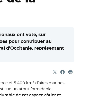
ionaux ont voté, sur
ides pour contribuer au
oral d’Occitanie, représentant
Partager sur X
- Nouvelle fenêtre
Partager sur Facebook
- Nouvelle fenêtre
Imprimer
merce et 5 400 km² d’aires marines
nstitue un atout formidable
urable de cet espace côtier et